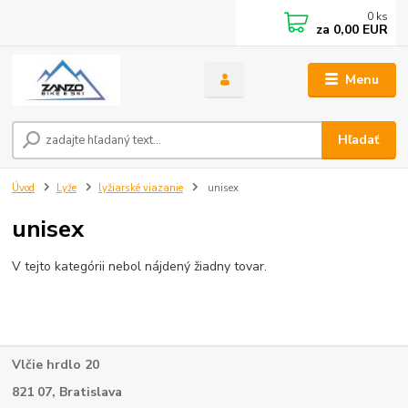
0
ks
za
0,00 EUR
Menu
Hľadať
Úvod
Lyže
lyžiarské viazanie
unisex
unisex
V tejto kategórii nebol nájdený žiadny tovar.
Vlčie hrdlo 20
821 07, Bratislava