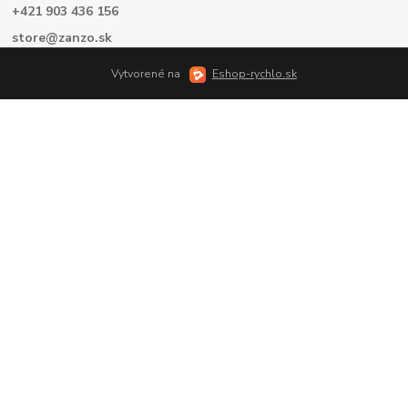
+421 903 436 156
store@zanzo.sk
Vytvorené na
Eshop-rychlo.sk