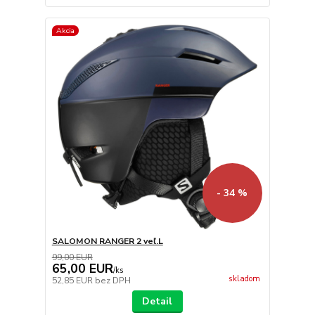
Akcia
- 34 %
SALOMON RANGER 2 veľ.L
99,00 EUR
65,00 EUR
/
ks
skladom
52,85 EUR
bez DPH
Detail