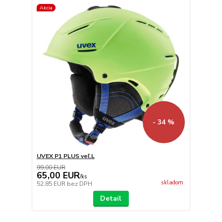
Akcia
- 34 %
UVEX P1 PLUS veľ.L
99,00 EUR
65,00 EUR
/
ks
skladom
52,85 EUR
bez DPH
Detail