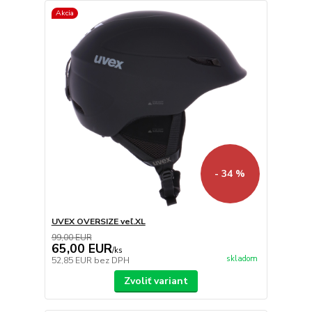
Akcia
- 34 %
UVEX OVERSIZE veľ.XL
99,00 EUR
65,00 EUR
/
ks
skladom
52,85 EUR
bez DPH
Zvoliť variant