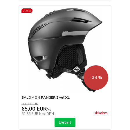
Akcia
- 34 %
SALOMON RANGER 2 veľ.XL
99,00 EUR
65,00 EUR
/
ks
skladom
52,85 EUR
bez DPH
Detail