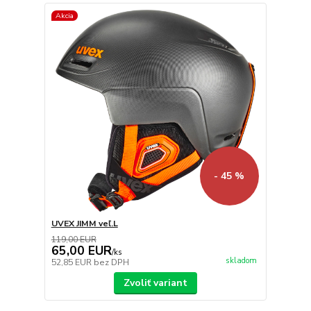
Akcia
- 45 %
UVEX JIMM veľ.L
119,00 EUR
65,00 EUR
/
ks
skladom
52,85 EUR
bez DPH
Zvoliť variant