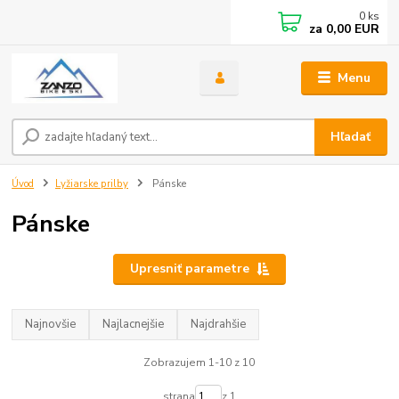
0
ks
za
0,00 EUR
Menu
Hľadať
Úvod
Lyžiarske prilby
Pánske
Pánske
Upresniť parametre
Najnovšie
Najlacnejšie
Najdrahšie
Zobrazujem 1-10 z 10
strana
z 1