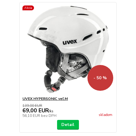
Akcia
- 50 %
UVEX HYPERSONIC veľ.M
139,00 EUR
69,00 EUR
/
ks
skladom
56,10 EUR
bez DPH
Detail