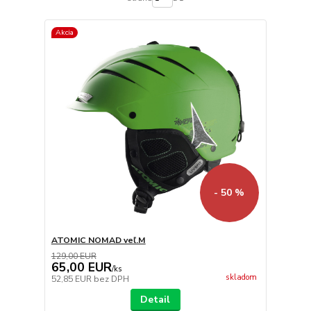
Akcia
- 50 %
ATOMIC NOMAD veľ.M
129,00 EUR
65,00 EUR
/
ks
skladom
52,85 EUR
bez DPH
Detail