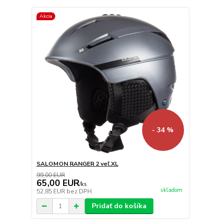
Akcia
- 34 %
SALOMON RANGER 2 veľ.XL
99,00 EUR
65,00 EUR
/
ks
skladom
52,85 EUR
bez DPH
Pridať do košíka