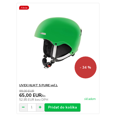
Akcia
- 34 %
UVEX HLMT 5 PURE veľ.L
99,00 EUR
65,00 EUR
/
ks
skladom
52,85 EUR
bez DPH
Pridať do košíka