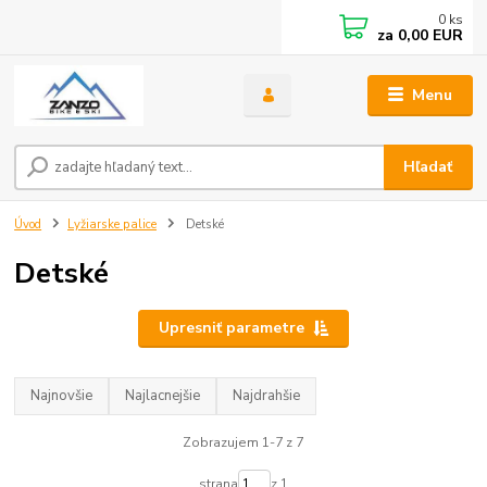
0
ks
za
0,00 EUR
Menu
Hľadať
Úvod
Lyžiarske palice
Detské
Detské
Upresniť parametre
Najnovšie
Najlacnejšie
Najdrahšie
Zobrazujem 1-7 z 7
strana
z 1