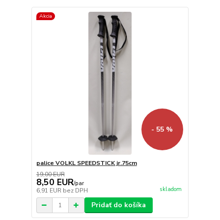
Akcia
- 55 %
palice VOLKL SPEEDSTICK jr.75cm
19,00 EUR
8,50 EUR
/
par
skladom
6,91 EUR
bez DPH
Pridať do košíka