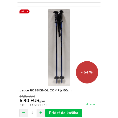
Akcia
- 54 %
palice ROSSIGNOL COMP jr.80cm
14,95 EUR
6,90 EUR
/
par
skladom
5,61 EUR
bez DPH
Pridať do košíka