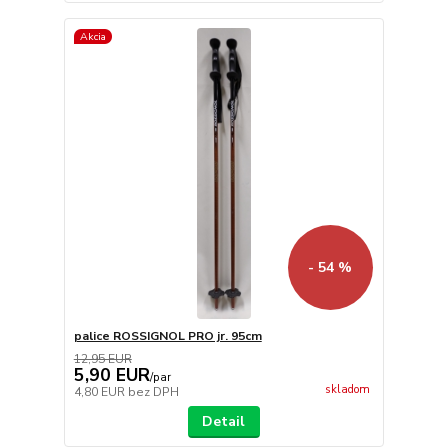
Akcia
- 54 %
palice ROSSIGNOL PRO jr. 95cm
12,95 EUR
5,90 EUR
/
par
skladom
4,80 EUR
bez DPH
Detail