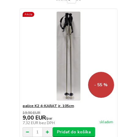
Akcia
- 55 %
palice K2 4-KARAT jr. 105cm
19,90 EUR
9,00 EUR
/
par
skladom
7,32 EUR
bez DPH
Pridať do košíka