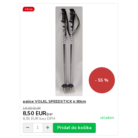
Akcia
- 55 %
palice VOLKL SPEEDSTICK jr.80cm
19,00 EUR
8,50 EUR
/
par
skladom
6,91 EUR
bez DPH
Pridať do košíka