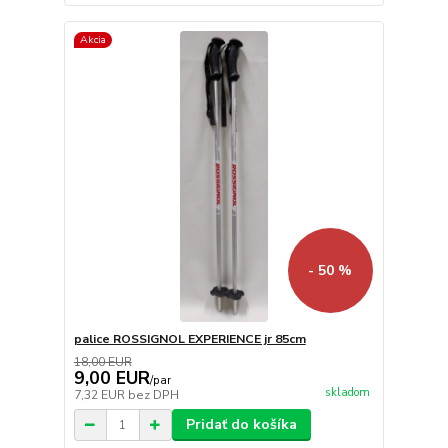
Akcia
- 50 %
palice ROSSIGNOL EXPERIENCE jr 85cm
18,00 EUR
9,00 EUR
/
par
skladom
7,32 EUR
bez DPH
Pridať do košíka