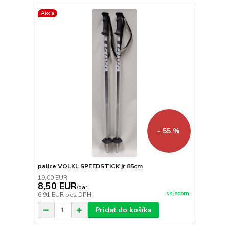
Akcia
- 55 %
palice VOLKL SPEEDSTICK jr.85cm
19,00 EUR
8,50 EUR
/
par
skladom
6,91 EUR
bez DPH
Pridať do košíka