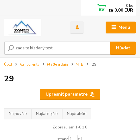
0
ks
za
0,00 EUR
Menu
Hľadať
Úvod
Komponenty
Plášte a duše
MTB
29
29
Upresniť parametre
Najnovšie
Najlacnejšie
Najdrahšie
Zobrazujem 1-8 z 8
strana
z 1