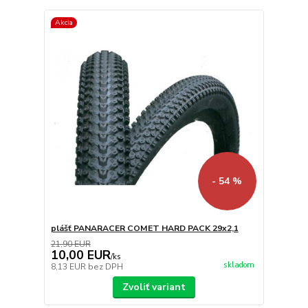
Akcia
- 54 %
plášť PANARACER COMET HARD PACK 29x2,1
21,90 EUR
10,00 EUR
/
ks
skladom
8,13 EUR
bez DPH
Zvoliť variant