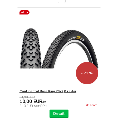
Akcia
- 71 %
Continental Race King 29x2,0 kevlar
34,90 EUR
10,00 EUR
/
ks
skladom
8,13 EUR
bez DPH
Detail