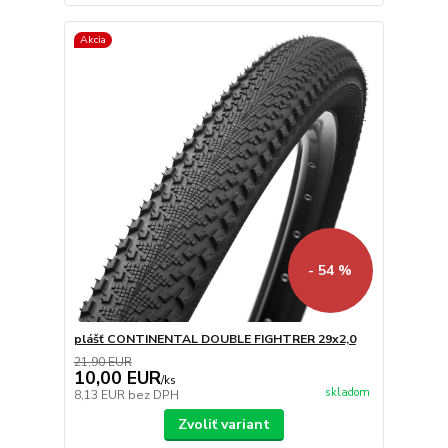
Akcia
- 54 %
plášť CONTINENTAL DOUBLE FIGHTRER 29x2,0
21,90 EUR
10,00 EUR
/
ks
skladom
8,13 EUR
bez DPH
Zvoliť variant