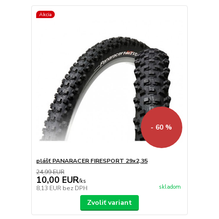
Akcia
- 60 %
plášť PANARACER FIRESPORT 29x2,35
24,99 EUR
10,00 EUR
/
ks
skladom
8,13 EUR
bez DPH
Zvoliť variant