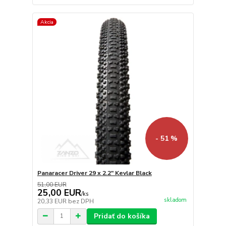
Akcia
- 51 %
Panaracer Driver 29 x 2.2" Kevlar Black
51,00 EUR
25,00 EUR
/
ks
skladom
20,33 EUR
bez DPH
Pridať do košíka