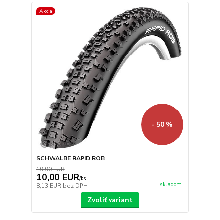
Akcia
- 50 %
SCHWALBE RAPID ROB
19,90 EUR
10,00 EUR
/
ks
skladom
8,13 EUR
bez DPH
Zvoliť variant