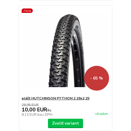
Akcia
- 65 %
plášť HUTCHINSON PYTHON 2 29x2,25
28,95 EUR
10,00 EUR
/
ks
skladom
8,13 EUR
bez DPH
Zvoliť variant