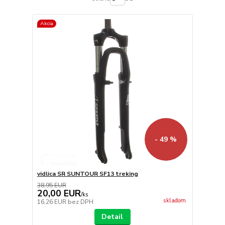
Akcia
- 49 %
vidlica SR SUNTOUR SF13 treking
38,95 EUR
20,00 EUR
/
ks
skladom
16,26 EUR
bez DPH
Detail