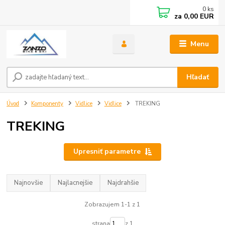
0
ks
za
0,00 EUR
Menu
Hľadať
Úvod
Komponenty
Vidlice
Vidlice
TREKING
TREKING
Upresniť parametre
Najnovšie
Najlacnejšie
Najdrahšie
Zobrazujem 1-1 z 1
strana
z 1