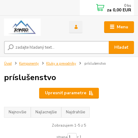
0
ks
za
0,00 EUR
Menu
Hľadať
Úvod
Komponenty
Kľuky a prevodníky
príslušenstvo
príslušenstvo
Upresniť parametre
Najnovšie
Najlacnejšie
Najdrahšie
Zobrazujem 1-5 z 5
strana
z 1