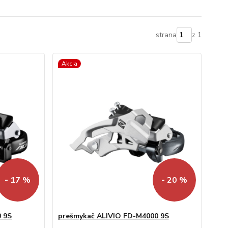
strana
z 1
Akcia
- 17 %
- 20 %
 9S
prešmykač ALIVIO FD-M4000 9S