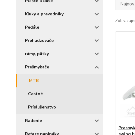
Plášte a duše
Najnov
Kľuky a prevodníky
Zobrazuje
Pedále
Prehadzovače
rámy, pätky
Prešmykače
MTB
Cestné
Príslušenstvo
Radenie
Presmyk
Reťaze,napináky
swing,h