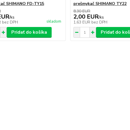
kač SHIMANO FD-TY15
prešmykač SHIMANO TY22
R
8,30 EUR
EUR
2,00 EUR
/
ks
/
ks
skladom
R
bez DPH
1,63 EUR
bez DPH
Pridať do košíka
Pridať do koš