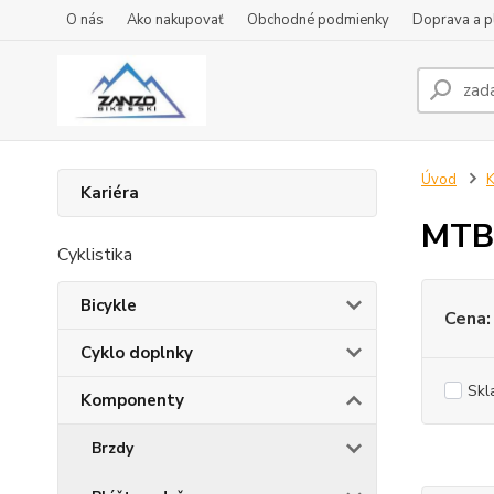
O nás
Ako nakupovať
Obchodné podmienky
Doprava a p
Úvod
Kariéra
MTB
Cyklistika
Bicykle
Cena:
Cyklo doplnky
Skl
Komponenty
Brzdy