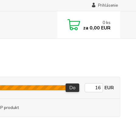
Prihlásenie
0
ks
za
0,00 EUR
Do
EUR
P produkt