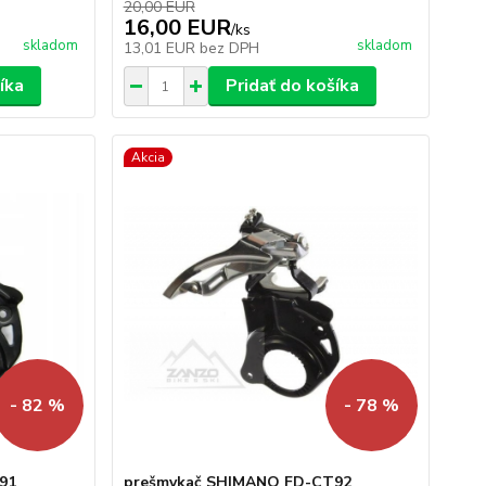
20,00 EUR
16,00 EUR
/
ks
skladom
skladom
13,01 EUR
bez DPH
íka
Pridať do košíka
Akcia
- 82 %
- 78 %
91
prešmykač SHIMANO FD-CT92