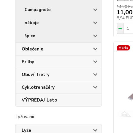
14,20 E
Campagnolo
11,00
8,94 EU
náboje
špice
Akcia
Oblečenie
Prilby
Obuv/ Tretry
Cyklotrenažéry
VÝPREDAJ-Leto
Lyžovanie
Lyže