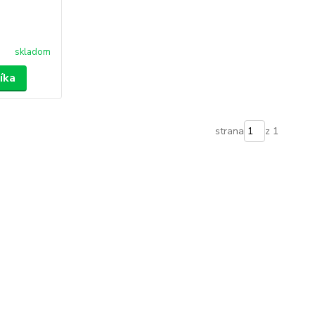
skladom
íka
strana
z 1