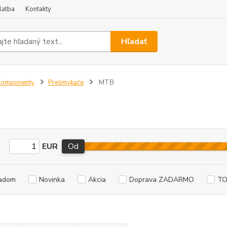
latba
Kontakty
Hľadať
Komponenty
Prešmykače
MTB
EUR
Od
adom
Novinka
Akcia
Doprava ZADARMO
TO