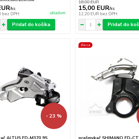
18,00 EUR
EUR
15,00 EUR
/
ks
/
ks
skladom
R
bez DPH
12,20 EUR
bez DPH
Pridať do košíka
Pridať do koš
Akcia
- 23 %
kač ALTUS FD-M370 9S
prešmykač SHIMANO FD-CT