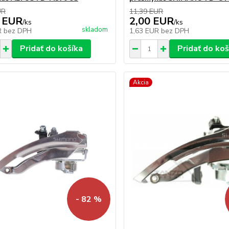
UR
11,39 EUR
 EUR
2,00 EUR
/
ks
/
ks
skladom
R
bez DPH
1,63 EUR
bez DPH
Pridať do košíka
Pridať do koš
Akcia
- 82 %