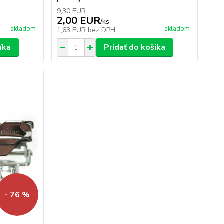
9,30 EUR
2,00 EUR
/
ks
skladom
skladom
1,63 EUR
bez DPH
íka
Pridať do košíka
- 76 %