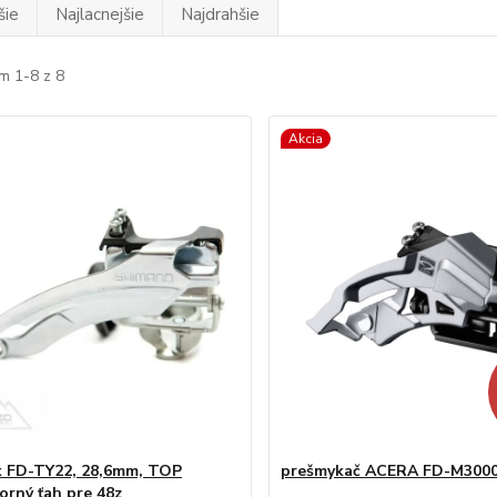
šie
Najlacnejšie
Najdrahšie
m 1-8 z 8
Akcia
 FD-TY22, 28,6mm, TOP
prešmykač ACERA FD-M3000
orný ťah pre 48z