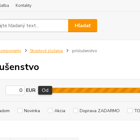
latba
Kontakty
Hľadať
Komponenty
Stredové zloženia
príslušenstvo
lušenstvo
EUR
Od
adom
Novinka
Akcia
Doprava ZADARMO
TO