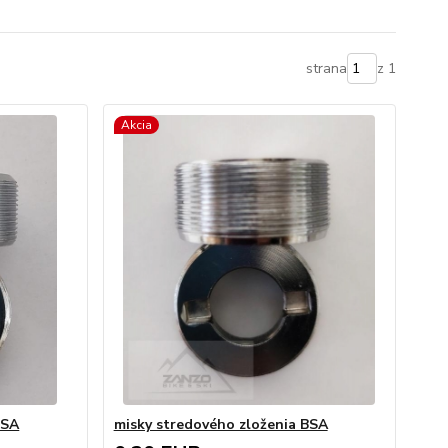
strana
z 1
Akcia
BSA
misky stredového zloženia BSA