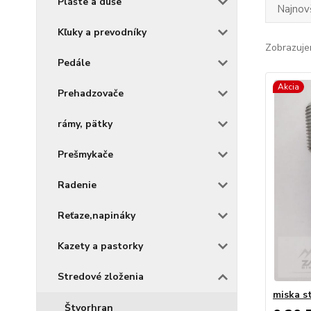
Plášte a duše
Najnov
Kľuky a prevodníky
Zobrazuje
Pedále
Akcia
Prehadzovače
rámy, pätky
Prešmykače
Radenie
Reťaze,napináky
Kazety a pastorky
Stredové zloženia
miska s
Štvorhran