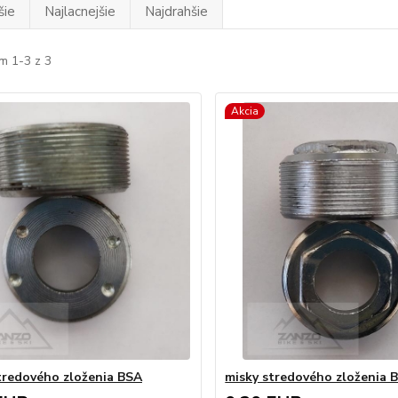
šie
Najlacnejšie
Najdrahšie
m 1-3 z 3
Akcia
tredového zloženia BSA
misky stredového zloženia 