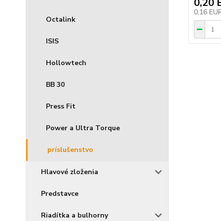
0,20 
0,16 EU
Octalink
ISIS
Hollowtech
BB 30
Press Fit
Power a Ultra Torque
príslušenstvo
Hlavové zloženia
Predstavce
Riadítka a bulhorny