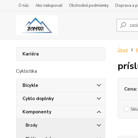
O nás
Ako nakupovať
Obchodné podmienky
Doprava a p
Úvod
Kariéra
prís
Cyklistika
Bicykle
Cena:
Cyklo doplnky
Skl
Komponenty
Brzdy