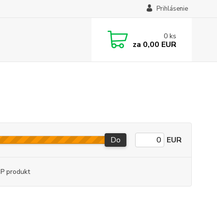
Prihlásenie
0
ks
za
0,00 EUR
Do
EUR
P produkt