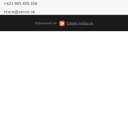
+421 903 436 156
store@zanzo.sk
Vytvorené na
Eshop-rychlo.sk