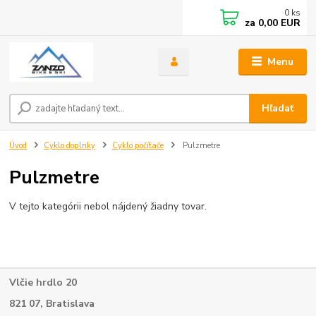
0
ks
za
0,00 EUR
Menu
Hľadať
Úvod
Cyklo doplnky
Cyklo počítače
Pulzmetre
Pulzmetre
V tejto kategórii nebol nájdený žiadny tovar.
Vlčie hrdlo 20
821 07, Bratislava