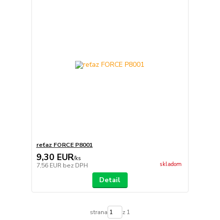
reťaz FORCE P8001
9,30 EUR
/
ks
skladom
7,56 EUR
bez DPH
Detail
strana
z 1