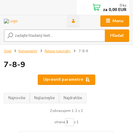
0
ks
za
0,00 EUR
Menu
Hľadať
Úvod
Komponenty
Reťaze,napináky
7-8-9
7-8-9
Upresniť parametre
Najnovšie
Najlacnejšie
Najdrahšie
Zobrazujem 1-2 z 2
strana
z 1