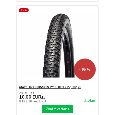
Akcia
- 65 %
plášť HUTCHINSON PYTHON 2 27,5x2,25
28,95 EUR
10,00 EUR
/
ks
skladom
8,13 EUR
bez DPH
Zvoliť variant