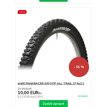
Akcia
- 55 %
plášť PANARACER SWOOP ALL TRAIL 27,5x2,1
21,99 EUR
10,00 EUR
/
ks
skladom
8,13 EUR
bez DPH
Zvoliť variant