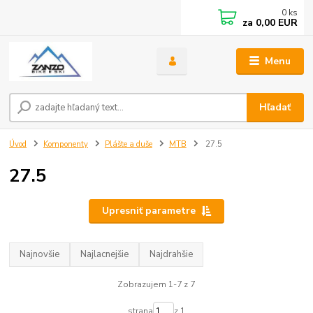
0
ks
za
0,00 EUR
Menu
Hľadať
Úvod
Komponenty
Plášte a duše
MTB
27.5
27.5
Upresniť parametre
Najnovšie
Najlacnejšie
Najdrahšie
Zobrazujem 1-7 z 7
strana
z 1