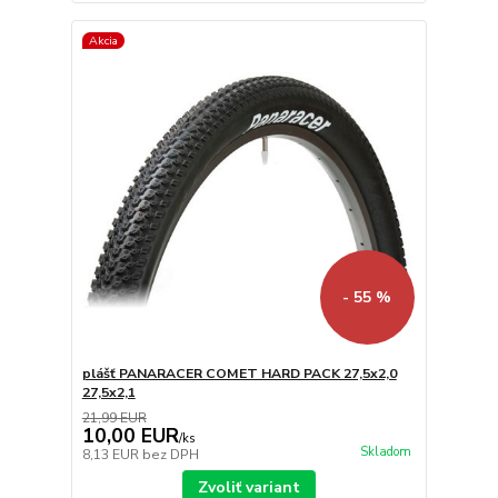
Akcia
- 55 %
plášť PANARACER COMET HARD PACK 27,5x2,0
27,5x2,1
21,99 EUR
10,00 EUR
/
ks
Skladom
8,13 EUR
bez DPH
Zvoliť variant