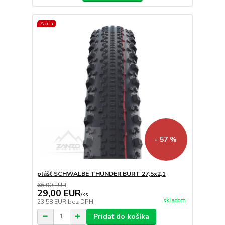
Akcia
- 57 %
plášť SCHWALBE THUNDER BURT 27,5x2,1
66,90 EUR
29,00 EUR
/
ks
skladom
23,58 EUR
bez DPH
Pridať do košíka