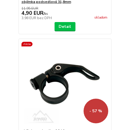
objímka podsedlová 31,8mm
11,95 EUR
4,90 EUR
/
ks
skladom
3,98 EUR
bez DPH
Detail
Akcia
- 57 %