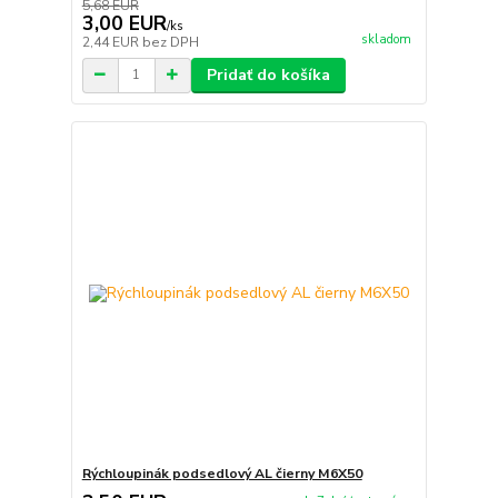
5,68 EUR
3,00 EUR
/
ks
skladom
2,44 EUR
bez DPH
Pridať do košíka
Rýchloupinák podsedlový AL čierny M6X50