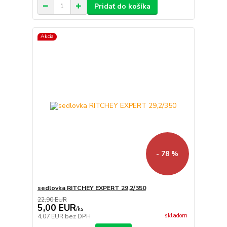
Pridať do košíka
Akcia
- 78 %
sedlovka RITCHEY EXPERT 29,2/350
22,90 EUR
5,00 EUR
/
ks
skladom
4,07 EUR
bez DPH