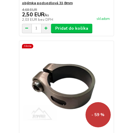
objímka podsedlová 31,8mm
4,68 EUR
2,50 EUR
/
ks
skladom
2,03 EUR
bez DPH
Pridať do košíka
Akcia
- 59 %