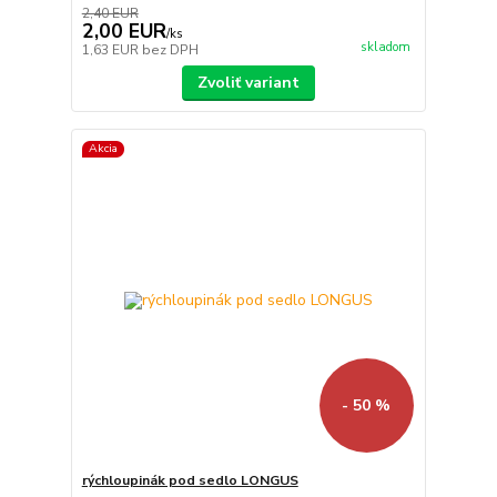
2,40 EUR
2,00 EUR
/
ks
skladom
1,63 EUR
bez DPH
Zvoliť variant
Akcia
- 50 %
rýchloupinák pod sedlo LONGUS