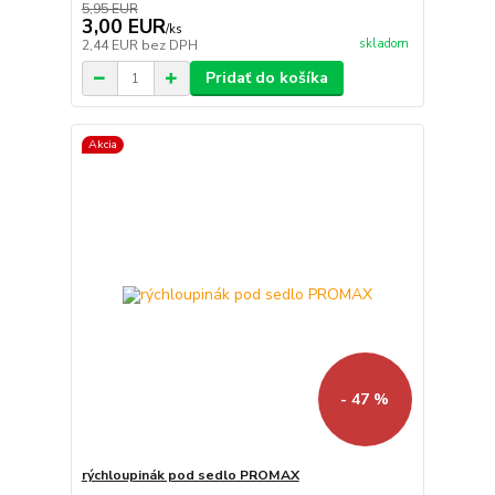
5,95 EUR
3,00 EUR
/
ks
skladom
2,44 EUR
bez DPH
Pridať do košíka
Akcia
- 47 %
rýchloupinák pod sedlo PROMAX