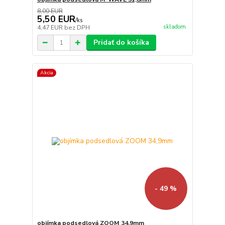
8,00 EUR
5,50 EUR
/
ks
skladom
4,47 EUR
bez DPH
Pridať do košíka
Akcia
- 49 %
objímka podsedlová ZOOM 34,9mm