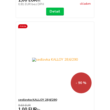
1,00 EUR
/
ks
skladom
0,81 EUR
bez DPH
Detail
Akcia
- 90 %
sedlovka KALLOY 28,6/290
9,63 EUR
1,00 EUR
/
ks