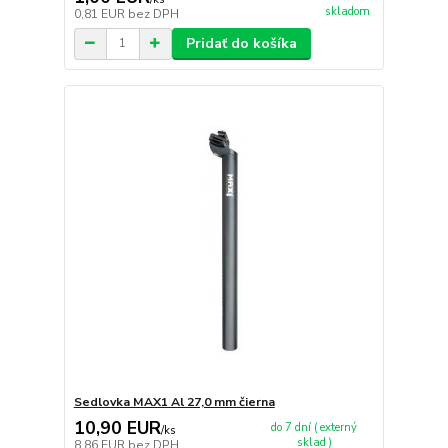
skladom
0,81 EUR
bez DPH
Pridať do košíka
Sedlovka MAX1 Al 27,0 mm čierna
10,90 EUR
do 7 dní ( externý
/
ks
sklad )
8,86 EUR
bez DPH