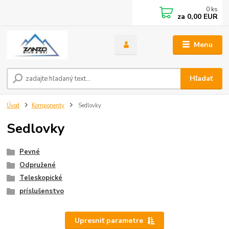
0
ks
za
0,00 EUR
Menu
Hľadať
Úvod
Komponenty
Sedlovky
Sedlovky
Pevné
Odpružené
Teleskopické
príslušenstvo
Upresniť parametre