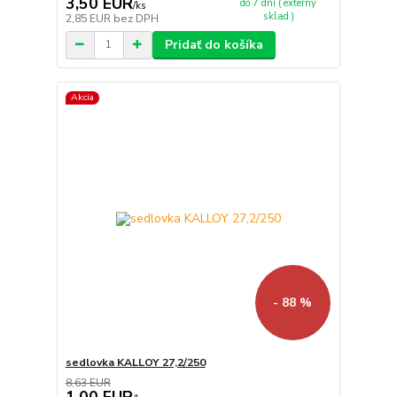
3,50 EUR
do 7 dní ( externý
/
ks
sklad )
2,85 EUR
bez DPH
Pridať do košíka
Akcia
- 88 %
sedlovka KALLOY 27,2/250
8,63 EUR