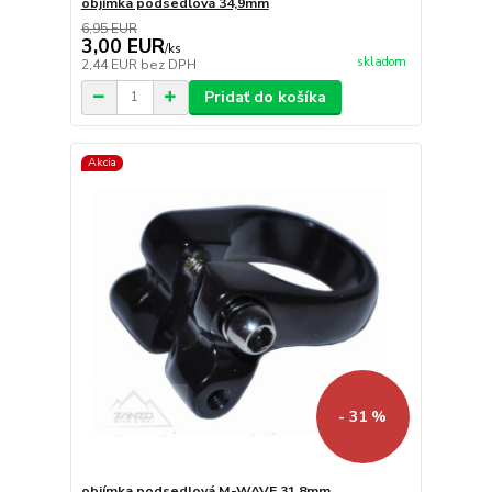
objímka podsedlová 34,9mm
6,95 EUR
3,00 EUR
/
ks
skladom
2,44 EUR
bez DPH
Pridať do košíka
Akcia
- 31 %
objímka podsedlová M-WAVE 31,8mm