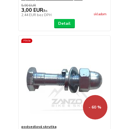
5,90 EUR
3,00 EUR
/
ks
skladom
2,44 EUR
bez DPH
Detail
Akcia
- 60 %
podsedlová skrutka