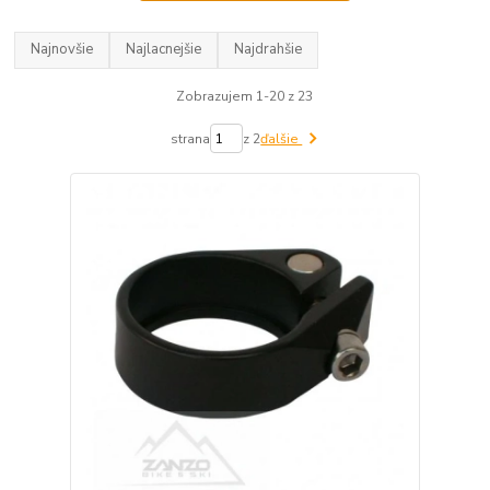
Najnovšie
Najlacnejšie
Najdrahšie
Zobrazujem 1-20 z 23
strana
z 2
ďalšie