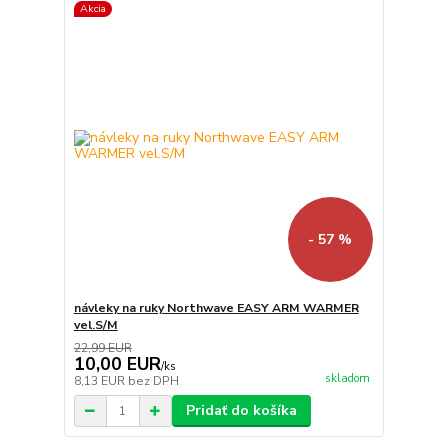
Akcia
- 57 %
návleky na ruky Northwave EASY ARM WARMER
vel.S/M
22,99 EUR
10,00 EUR
/
ks
skladom
8,13 EUR
bez DPH
Pridať do košíka