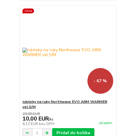
Akcia
- 67 %
návleky na ruky Northwave EVO ARM WARMER
vel.S/M
29,99 EUR
10,00 EUR
/
ks
skladom
8,13 EUR
bez DPH
Pridať do košíka