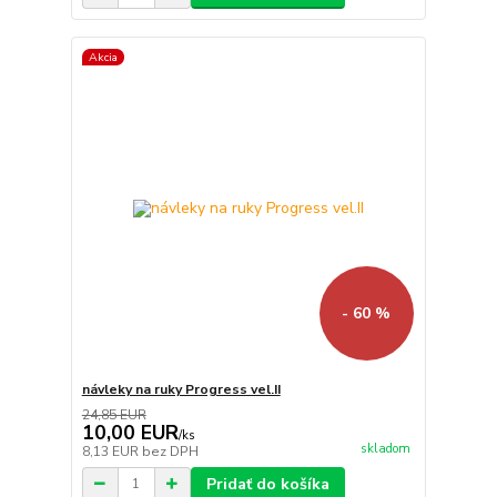
Akcia
- 60 %
návleky na ruky Progress vel.II
24,85 EUR
10,00 EUR
/
ks
skladom
8,13 EUR
bez DPH
Pridať do košíka