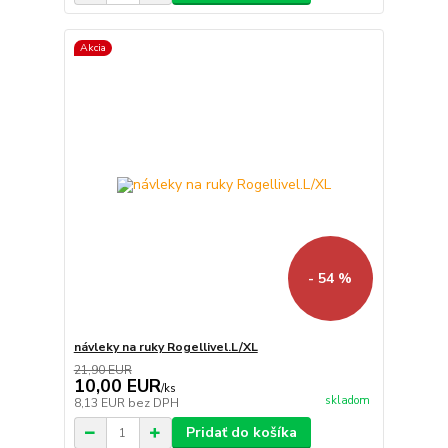
Akcia
- 54 %
návleky na ruky Rogellivel.L/XL
21,90 EUR
10,00 EUR
/
ks
skladom
8,13 EUR
bez DPH
Pridať do košíka