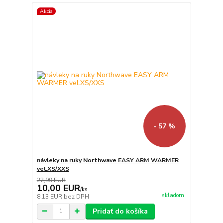
Akcia
- 57 %
návleky na ruky Northwave EASY ARM WARMER
vel.XS/XXS
22,99 EUR
10,00 EUR
/
ks
skladom
8,13 EUR
bez DPH
Pridať do košíka