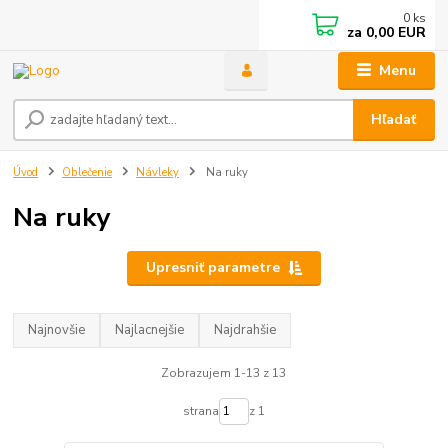
0
ks
za
0,00 EUR
Menu
Hľadať
Úvod
Oblečenie
Návleky
Na ruky
Na ruky
Upresniť parametre
Najnovšie
Najlacnejšie
Najdrahšie
Zobrazujem 1-13 z 13
strana
z 1