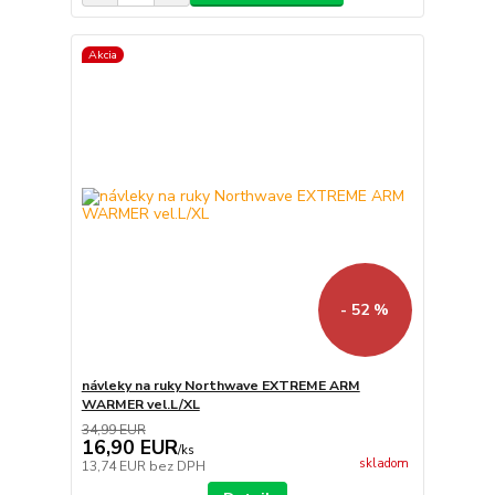
Akcia
- 52 %
návleky na ruky Northwave EXTREME ARM
WARMER vel.L/XL
34,99 EUR
16,90 EUR
/
ks
skladom
13,74 EUR
bez DPH