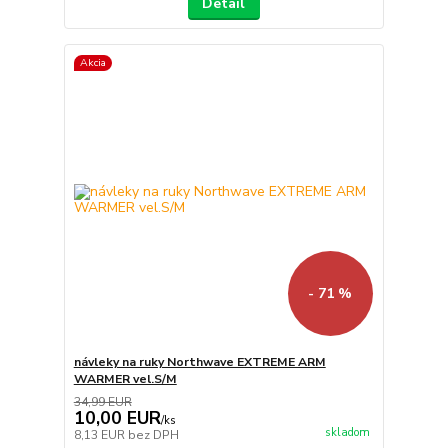
Detail
Akcia
- 71 %
návleky na ruky Northwave EXTREME ARM
WARMER vel.S/M
34,99 EUR
10,00 EUR
/
ks
skladom
8,13 EUR
bez DPH