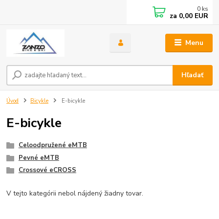
0
ks
za
0,00 EUR
Menu
Hľadať
Úvod
Bicykle
E-bicykle
E-bicykle
Celoodpružené eMTB
Pevné eMTB
Crossové eCROSS
V tejto kategórii nebol nájdený žiadny tovar.