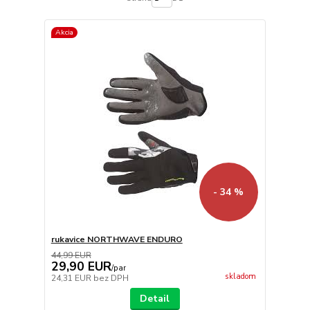
Akcia
- 34 %
rukavice NORTHWAVE ENDURO
44,99 EUR
29,90 EUR
/
par
skladom
24,31 EUR
bez DPH
Detail