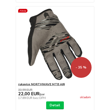
Akcia
- 35 %
rukavice NORTHWAVE MTB AIR
33,99 EUR
22,00 EUR
/
par
skladom
17,89 EUR
bez DPH
Detail