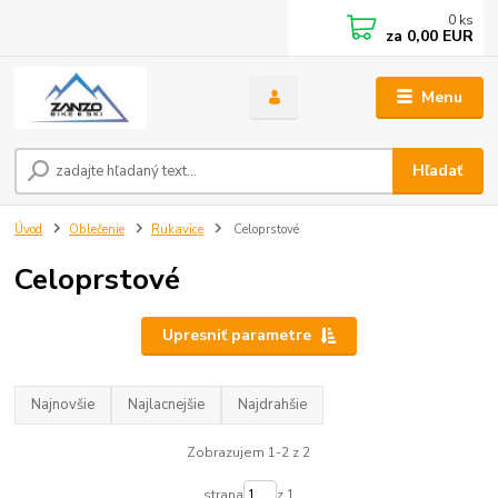
0
ks
za
0,00 EUR
Menu
Hľadať
Úvod
Oblečenie
Rukavice
Celoprstové
Celoprstové
Upresniť parametre
Najnovšie
Najlacnejšie
Najdrahšie
Zobrazujem 1-2 z 2
strana
z 1