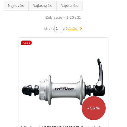
Najnovšie
Najlacnejšie
Najdrahšie
Zobrazujem 1-20 z 21
strana
z 2
ďalšie
Akcia
- 56 %