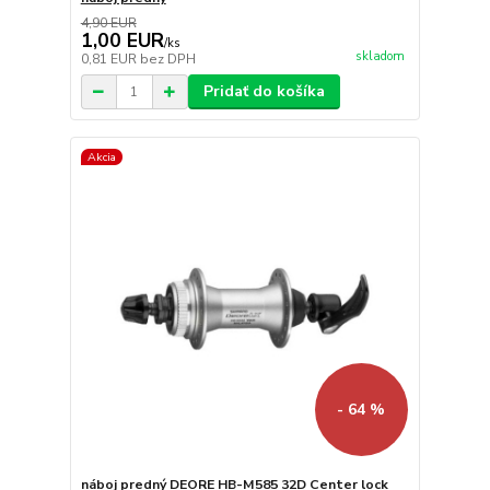
4,90 EUR
1,00 EUR
/
ks
skladom
0,81 EUR
bez DPH
Pridať do košíka
Akcia
- 64 %
náboj predný DEORE HB-M585 32D Center lock