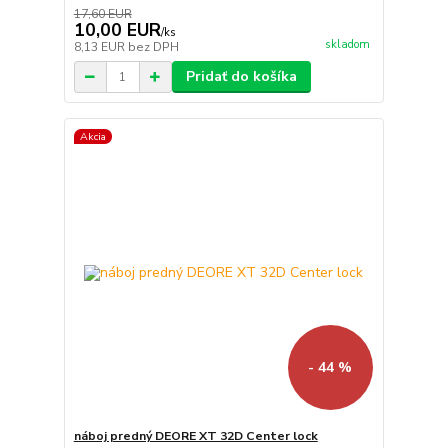
17,60 EUR
10,00 EUR
/
ks
skladom
8,13 EUR
bez DPH
Pridať do košíka
Akcia
- 44 %
náboj predný DEORE XT 32D Center lock