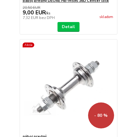
báboj predný DEORE HB-M595 36D Center lock
20,50 EUR
9,00 EUR
/
ks
skladom
7,32 EUR
bez DPH
Detail
Akcia
- 80 %
náboj predný