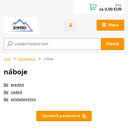
0
ks
za
0,00 EUR
Menu
Hľadať
Úvod
Komponenty
náboje
náboje
predné
zadné
príslušenstvo
Upresniť parametre