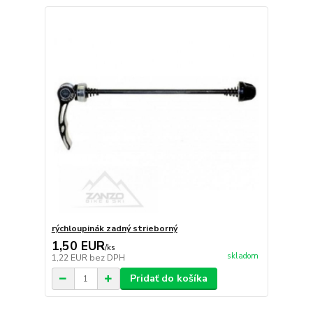
rýchloupinák zadný strieborný
1,50 EUR
/
ks
skladom
1,22 EUR
bez DPH
Pridať do košíka