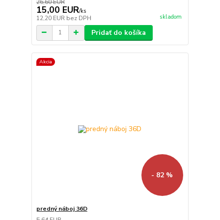
26,60 EUR
15,00 EUR
/
ks
skladom
12,20 EUR
bez DPH
Pridať do košíka
Akcia
- 82 %
predný náboj 36D