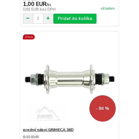
1,00 EUR
/
ks
skladom
0,81 EUR
bez DPH
Pridať do košíka
Akcia
- 84 %
predný náboj GRIMECA 36D
6,31 EUR