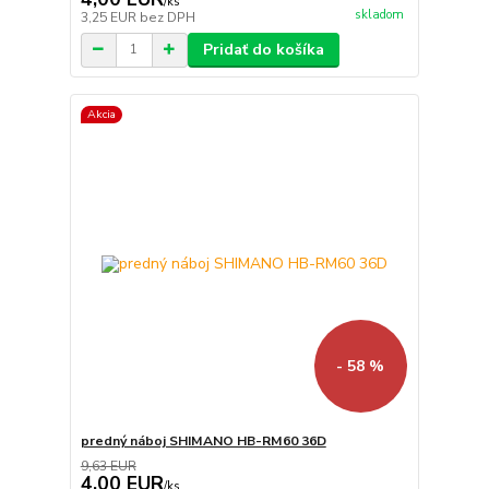
/
ks
skladom
3,25 EUR
bez DPH
Pridať do košíka
Akcia
- 58 %
predný náboj SHIMANO HB-RM60 36D
9,63 EUR
4,00 EUR
/
ks