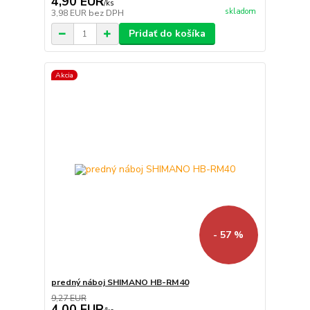
4,90 EUR
/
ks
skladom
3,98 EUR
bez DPH
Pridať do košíka
Akcia
- 57 %
predný náboj SHIMANO HB-RM40
9,27 EUR
4,00 EUR