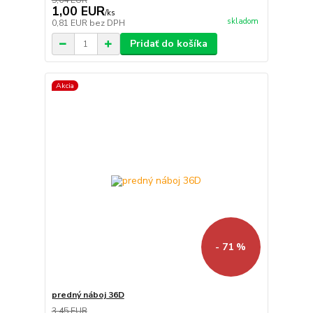
5,64 EUR
1,00 EUR
/
ks
skladom
0,81 EUR
bez DPH
Pridať do košíka
Akcia
- 71 %
predný náboj 36D
3,45 EUR