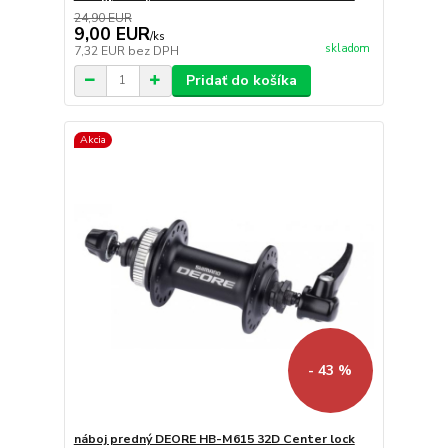
24,90 EUR
9,00 EUR
/
ks
skladom
7,32 EUR
bez DPH
Pridať do košíka
Akcia
- 43 %
náboj predný DEORE HB-M615 32D Center lock