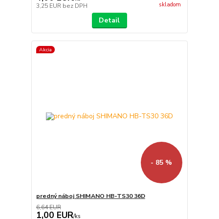
skladom
3,25 EUR
bez DPH
Detail
Akcia
- 85 %
predný náboj SHIMANO HB-TS30 36D
6,64 EUR
1,00 EUR
/
ks