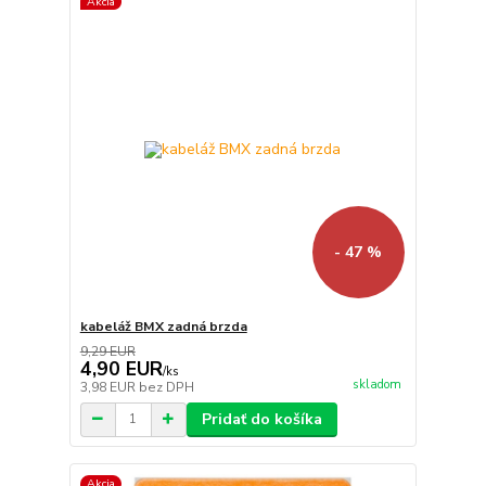
Akcia
- 47 %
kabeláž BMX zadná brzda
9,29 EUR
4,90 EUR
/
ks
skladom
3,98 EUR
bez DPH
Pridať do košíka
Akcia