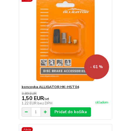
- 61 %
koncovka ALLIGATOR HK-HST04
3,89 EUR
1,50 EUR
/
set
skladom
1,22 EUR
bez DPH
Pridať do košíka
Akcia