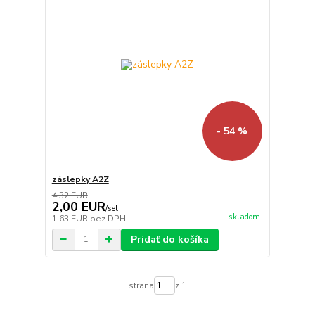
- 54 %
záslepky A2Z
4,32 EUR
2,00 EUR
/
set
skladom
1,63 EUR
bez DPH
Pridať do košíka
strana
z 1