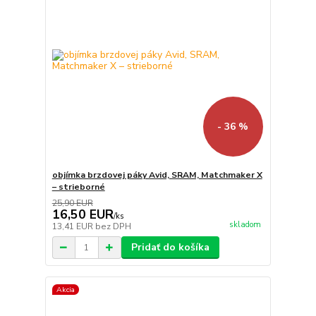
- 36 %
objímka brzdovej páky Avid, SRAM, Matchmaker X
– strieborné
25,90 EUR
16,50 EUR
/
ks
skladom
13,41 EUR
bez DPH
Pridať do košíka
Akcia