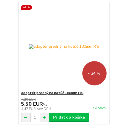
Akcia
- 24 %
adaptér predný na kotúč 180mm P/S
7,20 EUR
5,50 EUR
/
ks
skladom
4,47 EUR
bez DPH
Pridať do košíka