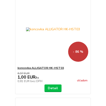
- 86 %
koncovka ALLIGATOR HK-HST03
6,97 EUR
1,00 EUR
/
ks
skladom
0,81 EUR
bez DPH
Detail