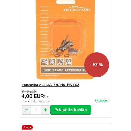
- 53 %
koncovka ALLIGATOR HK-HST02
8,46 EUR
4,00 EUR
/
ks
skladom
3,25 EUR
bez DPH
Pridať do košíka
Akcia