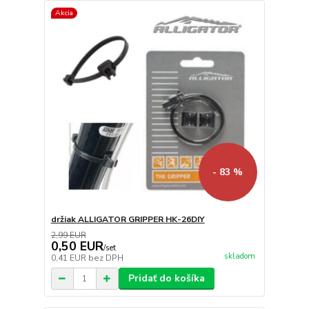
Akcia
- 83 %
držiak ALLIGATOR GRIPPER HK-26DIY
2,99 EUR
0,50 EUR
/
set
skladom
0,41 EUR
bez DPH
Pridať do košíka