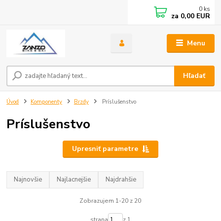
0
ks
za
0,00 EUR
Menu
Hľadať
Úvod
Komponenty
Brzdy
Príslušenstvo
Príslušenstvo
Upresniť parametre
Najnovšie
Najlacnejšie
Najdrahšie
Zobrazujem 1-20 z 20
strana
z 1