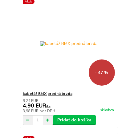
Akcia
- 47 %
kabeláž BMX predná brzda
9,24 EUR
4,90 EUR
/
ks
skladom
3,98 EUR
bez DPH
Pridať do košíka