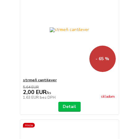
- 65 %
strmeň cantilever
5,64 EUR
2,00 EUR
/
ks
skladom
1,63 EUR
bez DPH
Detail
Akcia