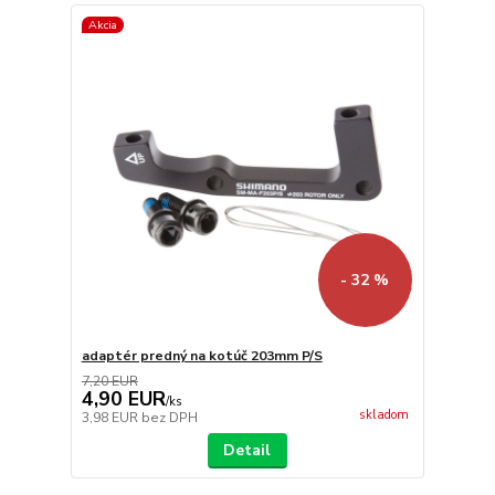
Akcia
- 32 %
adaptér predný na kotúč 203mm P/S
7,20 EUR
4,90 EUR
/
ks
skladom
3,98 EUR
bez DPH
Detail