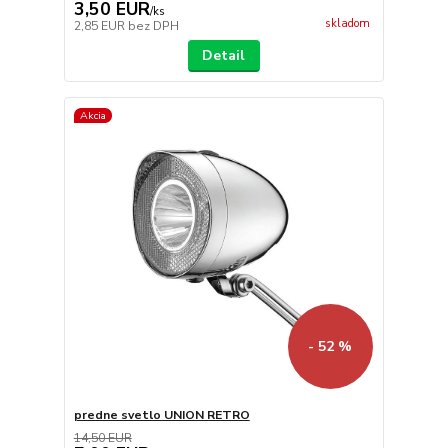
3,50 EUR
/
ks
skladom
2,85 EUR
bez DPH
Detail
Akcia
- 52 %
predne svetlo UNION RETRO
14,50 EUR