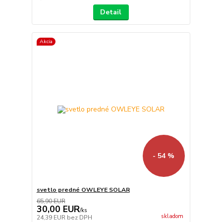
Detail
Akcia
- 54 %
svetlo predné OWLEYE SOLAR
65,90 EUR
30,00 EUR
/
ks
skladom
24,39 EUR
bez DPH