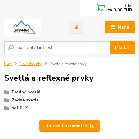
0
ks
za
0,00 EUR
Menu
Hľadať
Úvod
Cyklo doplnky
Svetlá a reflexné prvky
Svetlá a reflexné prvky
Predné svetlá
Zadné svetlá
set P+Z
Upresniť parametre