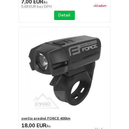
7,00 EUR
/
ks
skladom
5,69 EUR
bez DPH
Detail
svetlo predné FORCE 400lm
18,00 EUR
/
ks