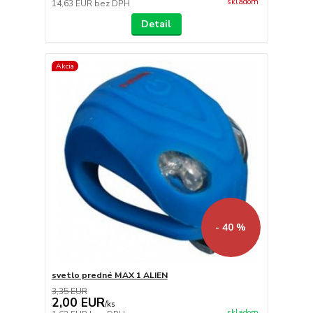
skladom
14,63 EUR
bez DPH
Detail
Akcia
- 40 %
svetlo predné MAX 1 ALIEN
3,35 EUR
2,00 EUR
/
ks
skladom