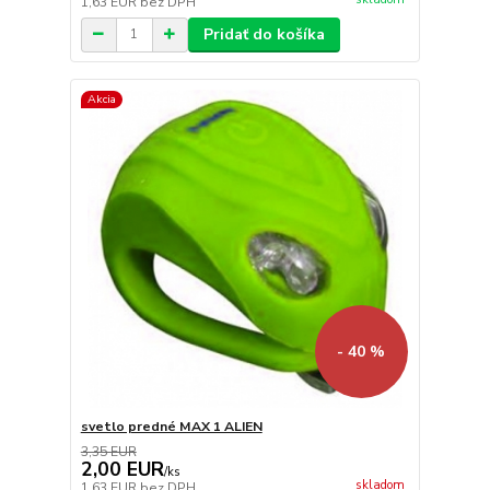
1,63 EUR
bez DPH
Pridať do košíka
Akcia
- 40 %
svetlo predné MAX 1 ALIEN
3,35 EUR
2,00 EUR
/
ks
skladom
1,63 EUR
bez DPH