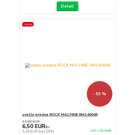
Detail
Akcia
- 53 %
svetlo predne ROCK MACHINE RM140048
13,80 EUR
6,50 EUR
/
ks
info v obchode
5,28 EUR
bez DPH