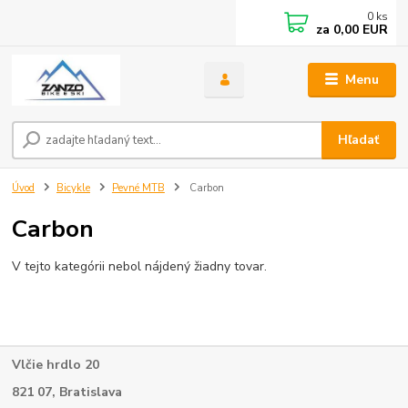
0
ks
za
0,00 EUR
Menu
Hľadať
Úvod
Bicykle
Pevné MTB
Carbon
Carbon
V tejto kategórii nebol nájdený žiadny tovar.
Vlčie hrdlo 20
821 07, Bratislava