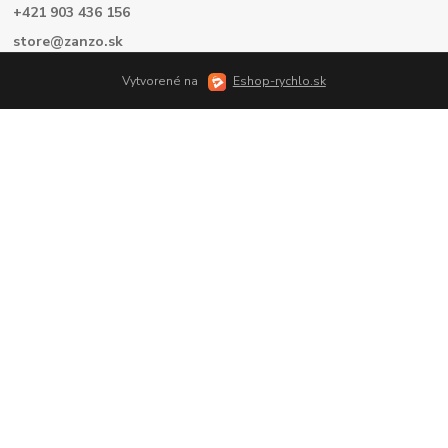
+421 903 436 156
store@zanzo.sk
Vytvorené na
Eshop-rychlo.sk