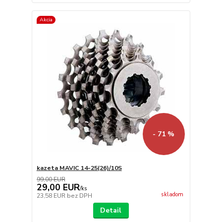
Akcia
- 71 %
kazeta MAVIC 14-25(26)/10S
99,00 EUR
29,00 EUR
/
ks
skladom
23,58 EUR
bez DPH
Detail