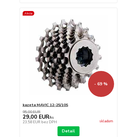
Akcia
- 69 %
kazeta MAVIC 12-25/10S
95,00 EUR
29,00 EUR
/
ks
skladom
23,58 EUR
bez DPH
Detail