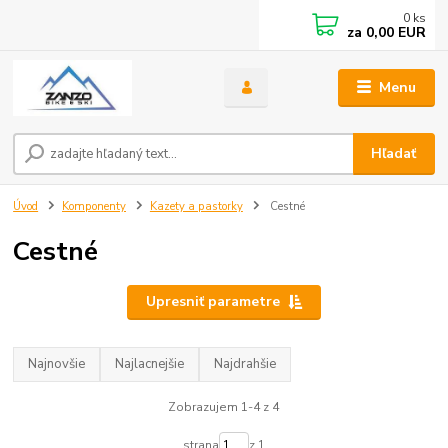
0
ks
za
0,00 EUR
Menu
Hľadať
Úvod
Komponenty
Kazety a pastorky
Cestné
Cestné
Upresniť parametre
Najnovšie
Najlacnejšie
Najdrahšie
Zobrazujem 1-4 z 4
strana
z 1