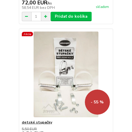
72,00 EUR
/
ks
skladom
58,54 EUR
bez DPH
Pridať do košíka
Akcia
- 55 %
detské stupačky
5,50 EUR