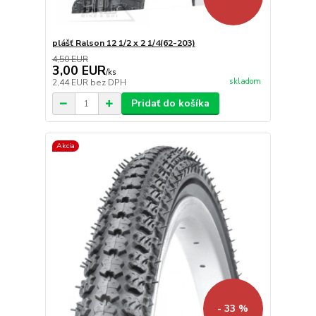
plášť Ralson 12 1/2 x 2 1/4(62-203)
4,50 EUR
3,00 EUR
/
ks
skladom
2,44 EUR
bez DPH
Pridať do košíka
Akcia
- 33 %