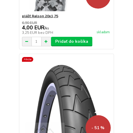
plášť Ralson 20x1,75
6,90 EUR
4,00 EUR
/
ks
skladom
3,25 EUR
bez DPH
Pridať do košíka
Akcia
- 51 %