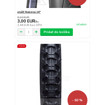
plášť Rubena 16"
6,10 EUR
3,00 EUR
/
ks
skladom
2,44 EUR
bez DPH
Pridať do košíka
Akcia
- 60 %