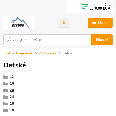
0
ks
za
0,00 EUR
Menu
Hľadať
Úvod
Komponenty
Plášte a duše
Detské
Detské
12
16
20
24
18
10