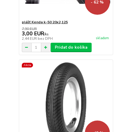
- 62 %
plášť Kenda k-50 20x2,125
7,90 EUR
3,00 EUR
/
ks
skladom
2,44 EUR
bez DPH
Pridať do košíka
Akcia