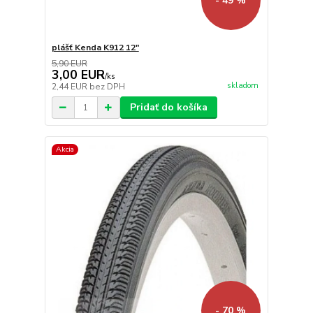
- 49 %
plášť Kenda K912 12"
5,90 EUR
3,00 EUR
/
ks
skladom
2,44 EUR
bez DPH
Pridať do košíka
Akcia
- 70 %