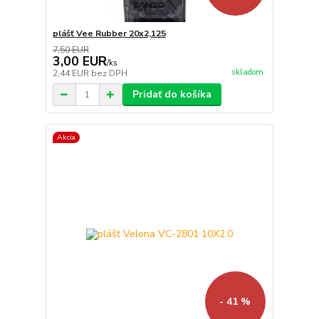
plášť Vee Rubber 20x2,125
7,50 EUR
3,00 EUR
/
ks
skladom
2,44 EUR
bez DPH
Pridať do košíka
Akcia
- 41 %