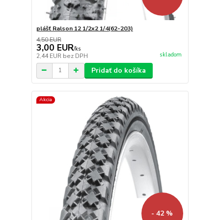
plášť Ralson 12 1/2x2 1/4(62-203)
4,50 EUR
3,00 EUR
/
ks
skladom
2,44 EUR
bez DPH
Pridať do košíka
Akcia
- 42 %