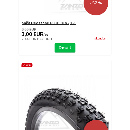
- 57 %
plášť Deestone D-815 18x2,125
6,90 EUR
3,00 EUR
/
ks
skladom
2,44 EUR
bez DPH
Detail
Akcia