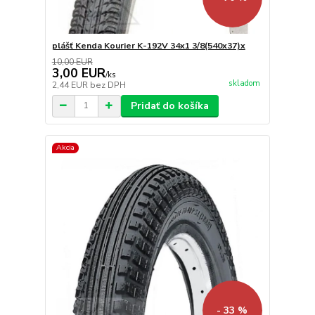
plášť Kenda Kourier K-192V 34x1 3/8(540x37)x
10,00 EUR
3,00 EUR
/
ks
skladom
2,44 EUR
bez DPH
Pridať do košíka
Akcia
- 33 %