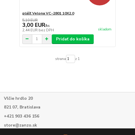
plášť Velona VC-2801 10X2.0
5,10 EUR
3,00 EUR
/
ks
skladom
2,44 EUR
bez DPH
Pridať do košíka
strana
z 1
Vlčie hrdlo 20
821 07, Bratislava
+421 903 436 156
store@zanzo.sk