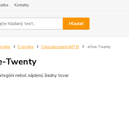
latba
Kontakty
Hľadať
icykle
E-bicykle
Celoodpružené eMTB
eOne-Twenty
e-Twenty
ategórii nebol nájdený žiadny tovar.