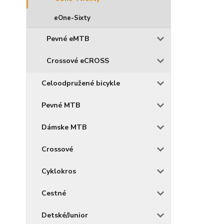
eOne-Sixty
Pevné eMTB
Crossové eCROSS
Celoodpružené bicykle
Pevné MTB
Dámske MTB
Crossové
Cyklokros
Cestné
Detské/Junior