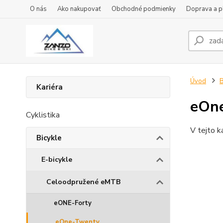
O nás
Ako nakupovať
Obchodné podmienky
Doprava a p
Úvod
B
Kariéra
eOn
Cyklistika
V tejto k
Bicykle
E-bicykle
Celoodpružené eMTB
eONE-Forty
eOne-Twenty