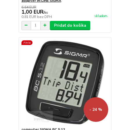
adaptér IN LINE SIGMA
6,64 EUR
1,00 EUR
/
ks
skladom
0,81 EUR
bez DPH
Pridať do košíka
Akcia
- 24 %
computer SIGMA BC 5.12