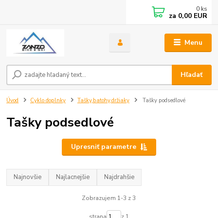
0
ks
za
0,00 EUR
Menu
Hľadať
Úvod
Cyklo doplnky
Tašky,batohy,držiaky
Tašky podsedlové
Tašky podsedlové
Upresniť parametre
Najnovšie
Najlacnejšie
Najdrahšie
Zobrazujem 1-3 z 3
strana
z 1