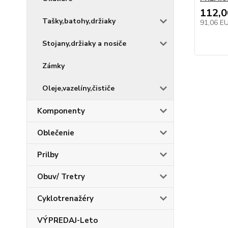
112,
Tašky,batohy,držiaky
91,06 E
Stojany,držiaky a nosiče
Zámky
Oleje,vazelíny,čističe
Komponenty
Oblečenie
Prilby
Obuv/ Tretry
Cyklotrenažéry
VÝPREDAJ-Leto