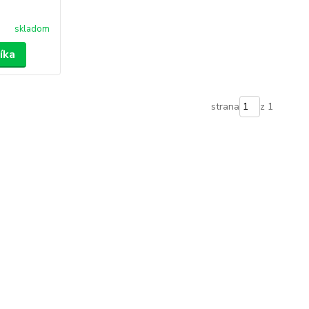
skladom
íka
strana
z 1