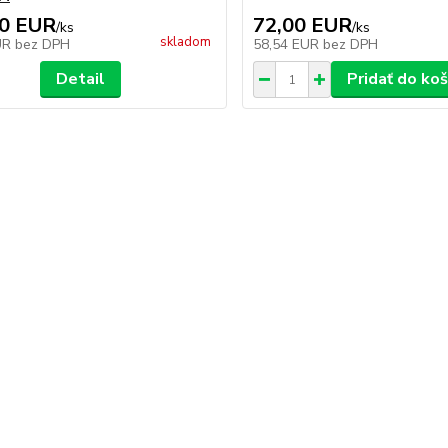
00 EUR
72,00 EUR
/
ks
/
ks
skladom
UR
bez DPH
58,54 EUR
bez DPH
Detail
Pridať do koš