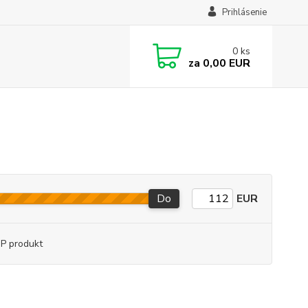
Prihlásenie
0
ks
za
0,00 EUR
Do
EUR
P produkt