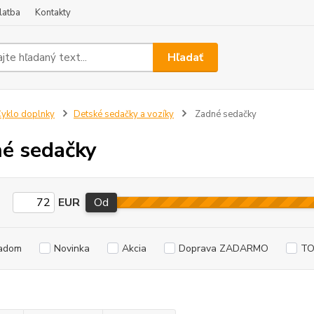
latba
Kontakty
Hľadať
yklo doplnky
Detské sedačky a vozíky
Zadné sedačky
é sedačky
EUR
Od
adom
Novinka
Akcia
Doprava ZADARMO
TO