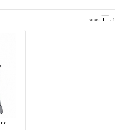
strana
z 1
LEY