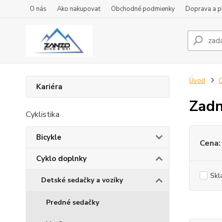
O nás
Ako nakupovať
Obchodné podmienky
Doprava a p
Úvod
C
Kariéra
Zadn
Cyklistika
Bicykle
Cena:
Cyklo doplnky
Skl
Detské sedačky a vozíky
Predné sedačky