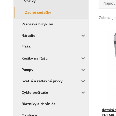
Vozíky
Najnov
Zadné sedačky
Zobrazuje
Preprava bicyklov
Náradie
Fľaše
Košíky na fľašu
Pumpy
Svetlá a reflexné prvky
Cyklo počítače
Blatníky a chrániče
detská
PREMI
Okuliare