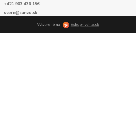
+421 903 436 156
store@zanzo.sk
Vytvorené na
Eshop-rychlo.sk