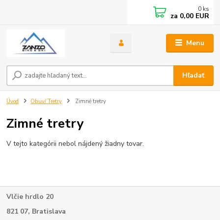
0
ks
za
0,00 EUR
Menu
Hľadať
Úvod
Obuv/ Tretry
Zimné tretry
Zimné tretry
V tejto kategórii nebol nájdený žiadny tovar.
Vlčie hrdlo 20
821 07, Bratislava