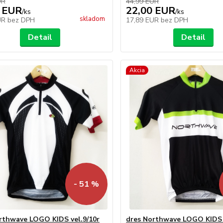
UR
44,99 EUR
 EUR
22,00 EUR
/
ks
/
ks
skladom
UR
bez DPH
17,89 EUR
bez DPH
Detail
Detail
Akcia
- 51 %
rthwave LOGO KIDS vel.9/10r
dres Northwave LOGO KIDS 