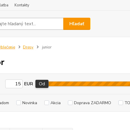
latba
Kontakty
Hľadať
blečenie
Dresy
junior
or
EUR
Od
adom
Novinka
Akcia
Doprava ZADARMO
TO