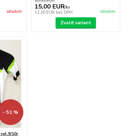
39,99 EUR
15,00 EUR
/
ks
skladom
skladom
12,20 EUR
bez DPH
Zvoliť variant
- 51 %
vel.9/10r