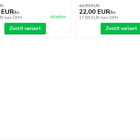
UR
44,99 EUR
 EUR
22,00 EUR
/
ks
/
ks
skladom
UR
bez DPH
17,89 EUR
bez DPH
Zvoliť variant
Zvoliť variant