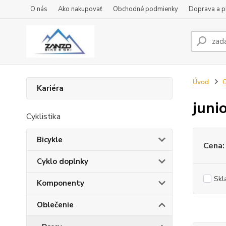
O nás
Ako nakupovať
Obchodné podmienky
Doprava a p
Úvod
O
Kariéra
juni
Cyklistika
Bicykle
Cena:
Cyklo doplnky
Skl
Komponenty
Oblečenie