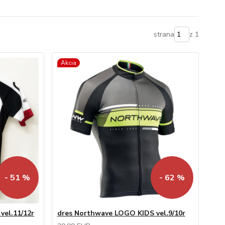
strana
z 1
Akcia
- 51 %
- 62 %
vel.11/12r
dres Northwave LOGO KIDS vel.9/10r