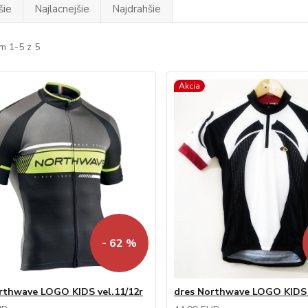
šie
Najlacnejšie
Najdrahšie
m 1-5 z 5
Akcia
- 62 %
rthwave LOGO KIDS vel.11/12r
dres Northwave LOGO KIDS 