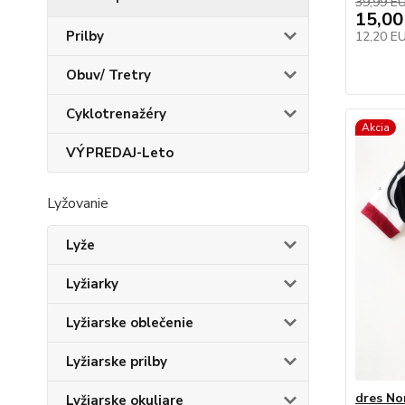
39,99 E
15,00
Prilby
12,20 E
Obuv/ Tretry
Cyklotrenažéry
Akcia
VÝPREDAJ-Leto
Lyžovanie
Lyže
Lyžiarky
Lyžiarske oblečenie
Lyžiarske prilby
dres No
Lyžiarske okuliare