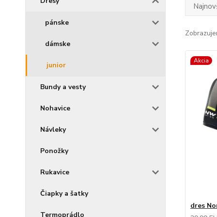
Dresy
Najnov
pánske
Zobrazuje
dámske
Akcia
junior
Bundy a vesty
Nohavice
Návleky
Ponožky
Rukavice
Čiapky a šatky
dres No
Termoprádlo