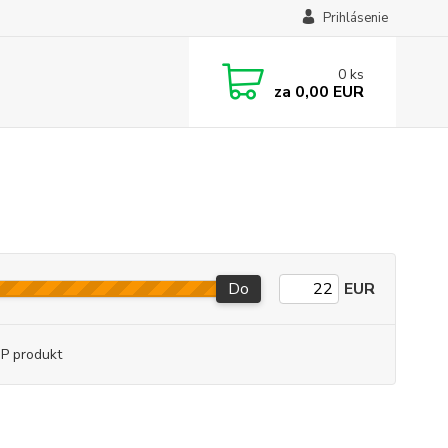
Prihlásenie
0
ks
za
0,00 EUR
Do
EUR
P produkt