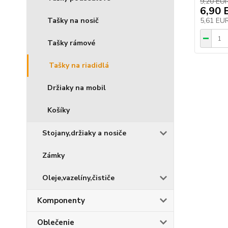
9,20 EU
6,90 
Tašky na nosič
5,61 EU
Tašky rámové
Tašky na riadidlá
Držiaky na mobil
Košíky
Stojany,držiaky a nosiče
Zámky
Oleje,vazelíny,čističe
Komponenty
Oblečenie