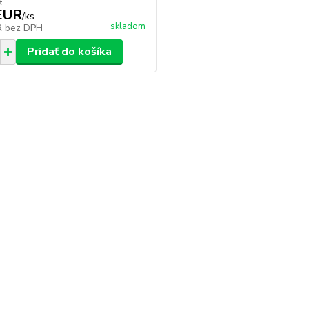
R
EUR
/
ks
skladom
R
bez DPH
Pridať do košíka