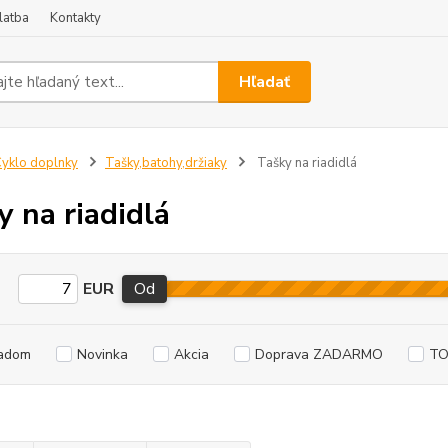
latba
Kontakty
Hľadať
yklo doplnky
Tašky,batohy,držiaky
Tašky na riadidlá
y na riadidlá
EUR
Od
adom
Novinka
Akcia
Doprava ZADARMO
TO