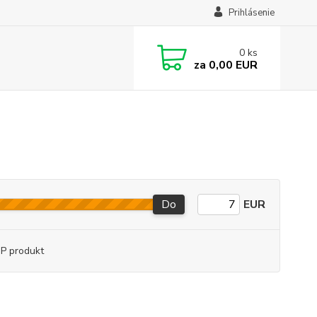
Prihlásenie
0
ks
za
0,00 EUR
Do
EUR
P produkt