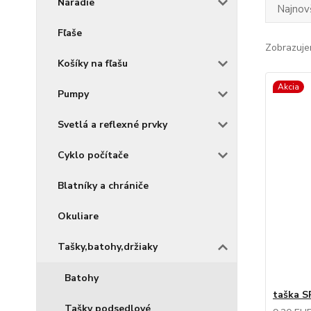
Náradie
Najnov
Fľaše
Zobrazuje
Košíky na fľašu
Akcia
Pumpy
Svetlá a reflexné prvky
Cyklo počítače
Blatníky a chrániče
Okuliare
Tašky,batohy,držiaky
Batohy
taška 
Tašky podsedlové