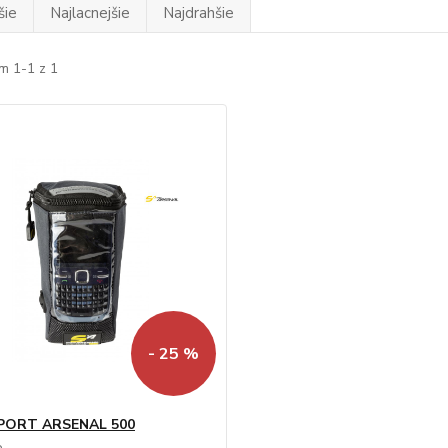
šie
Najlacnejšie
Najdrahšie
m 1-1 z 1
- 25 %
SPORT ARSENAL 500