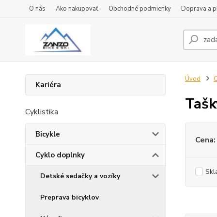
O nás
Ako nakupovať
Obchodné podmienky
Doprava a p
Úvod
C
Kariéra
Tašk
Cyklistika
Bicykle
Cena:
Cyklo doplnky
Skl
Detské sedačky a vozíky
Preprava bicyklov