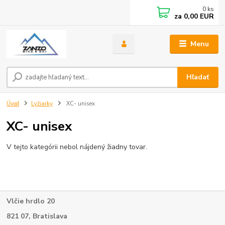
0
ks
za
0,00 EUR
Menu
Hľadať
Úvod
Lyžiarky
XC- unisex
XC- unisex
V tejto kategórii nebol nájdený žiadny tovar.
Vlčie hrdlo 20
821 07, Bratislava