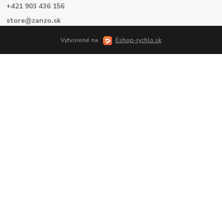
+421 903 436 156
store@zanzo.sk
Vytvorené na
Eshop-rychlo.sk