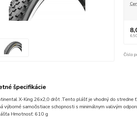
Cen
8,
6,5
Číslo p
tné špecifikácie
tinental X-King 26x2,0 drôt .Tento plášť je vhodný do stredne 
á výborné samočistiace schopnosti s minimálnym valivým odpor
plášťa Hmotnosť: 610 g