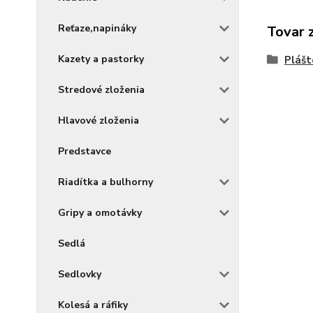
Reťaze,napináky
Tovar 
Kazety a pastorky
Plášt
Stredové zloženia
Hlavové zloženia
Predstavce
Riadítka a bulhorny
Gripy a omotávky
Sedlá
Sedlovky
Kolesá a ráfiky