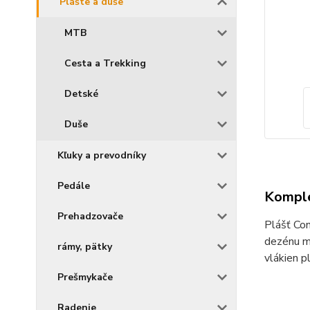
Plášte a duše
MTB
Cesta a Trekking
Detské
Duše
Kľuky a prevodníky
Pedále
Komple
Prehadzovače
Plášť Con
dezénu m
rámy, pätky
vlákien 
Prešmykače
Radenie