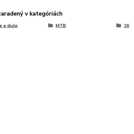
zaradený v kategóriách
e a duše
MTB
26