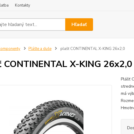
latba
Kontakty
Hľadať
Komponenty
Plášte a duše
plašť CONTINENTAL X-KING 26x2,0
ť CONTINENTAL X-KING 26x2,0
Plášť 
stredn
má výb
Rozmer
Hmotn
Dos