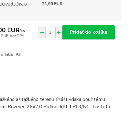
a pred zľavou
21,90 EUR
00 EUR
/
ks
Pridať do košíka
0 EUR
bez DPH
roduktu:
P3
ťažkého až ťažkého terénu. Plášť vďaka použitému
om. Rozmer: 26x2,0 Pätka: drôt TPI 3/84 - hustota