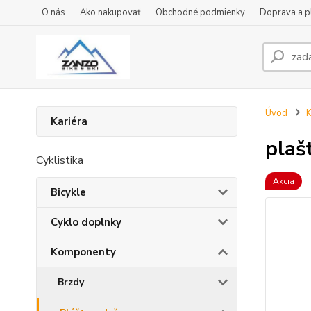
O nás
Ako nakupovať
Obchodné podmienky
Doprava a p
Úvod
Kariéra
plaš
Cyklistika
Akcia
Bicykle
Cyklo doplnky
Komponenty
Brzdy