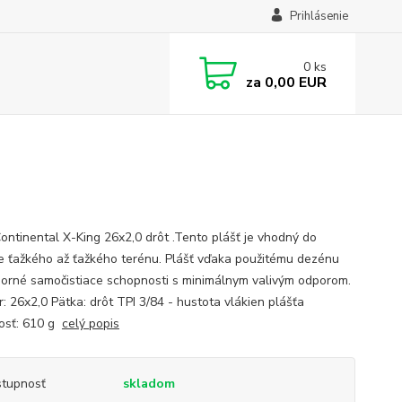
Prihlásenie
0
ks
za
0,00 EUR
Continental X-King 26x2,0 drôt .Tento plášť je vhodný do
e ťažkého až ťažkého terénu. Plášť vďaka použitému dezénu
orné samočistiace schopnosti s minimálnym valivým odporom.
: 26x2,0 Pätka: drôt TPI 3/84 - hustota vlákien plášťa
osť: 610 g
celý popis
tupnosť
skladom