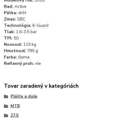
Modelový rok:
2016
Rad:
Active
Pätka:
drôt
Zmes:
SBC
Technológia:
K-Guard
Tlak:
1.6-3.5 bar
TPI:
50
Nosnosť:
115 kg
Hmotnosť:
785 g
Farba:
čierna
Reflexný pruh:
nie
Tovar zaradený v kategóriách
Plášte a duše
MTB
27.5