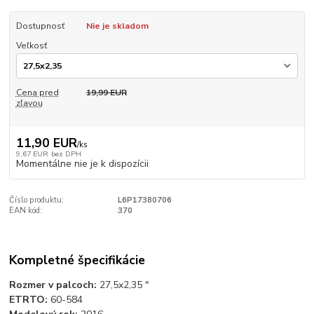
Dostupnosť
Nie je skladom
Veľkosť
Cena pred
19,99 EUR
zľavou
11,90 EUR
/
ks
9,67 EUR
bez DPH
Momentálne nie je k dispozícii
Číslo produktu:
L6P17380706
EAN kód:
370
Kompletné špecifikácie
Rozmer v palcoch:
27,5x2,35 "
ETRTO:
60-584