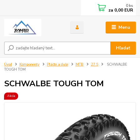
0
ks
za
0,00 EUR
Menu
Hľadať
Úvod
Komponenty
Plášte a duše
MTB
27.5
SCHWALBE
TOUGH TOM
SCHWALBE TOUGH TOM
Akcia