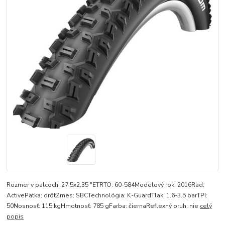
Rozmer v palcoch: 27,5x2,35 "ETRTO: 60-584Modelový rok: 2016Rad:
ActivePätka: drôtZmes: SBCTechnológia: K-GuardTlak: 1.6-3.5 barTPI:
50Nosnosť: 115 kgHmotnosť: 785 gFarba: čiernaReflexný pruh: nie
celý
popis