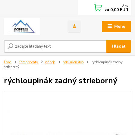
0
ks
za
0,00 EUR
Menu
Hľadať
Úvod
Komponenty
náboje
príslušenstvo
rýchloupinák zadný
strieborný
rýchloupinák zadný strieborný