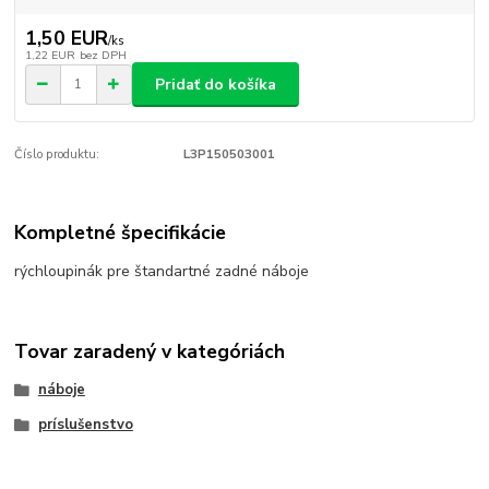
1,50 EUR
/
ks
1,22 EUR
bez DPH
Pridať do košíka
Číslo produktu:
L3P150503001
Kompletné špecifikácie
rýchloupinák pre štandartné zadné náboje
Tovar zaradený v kategóriách
náboje
príslušenstvo