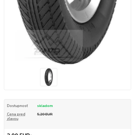
Dostupnosť
skladom
Cena pred
5,20 EUR
zľavou