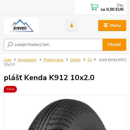
0
ks
za
0,00 EUR
Menu
Hľadať
Úvod
Komponenty
Plášte a duše
Detské
10
plášť Kenda K912
10x2.0
plášť Kenda K912 10x2.0
Akcia