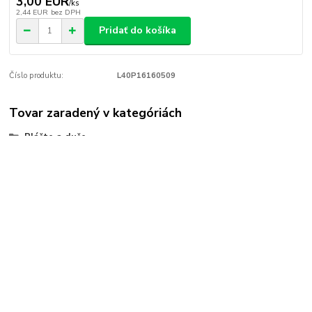
3,00 EUR
/
ks
2,44 EUR
bez DPH
Pridať do košíka
Číslo produktu:
L40P16160509
Tovar zaradený v kategóriách
Plášte a duše
Detské
10
Vlčie hrdlo 20
821 07, Bratislava
+421 903 436 156