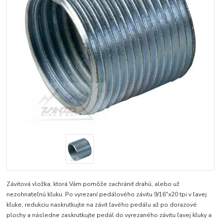
Závitová vložka, ktorá Vám pomôže zachrániť drahú, alebo už
nezohnateľnú kľuku. Po vyrezaní pedálového závitu 9/16"x20 tpi v ľavej
kľuke, redukciu naskrutkujte na závit ľavého pedálu až po dorazové
plochy a následne zaskrutkujte pedál do vyrezaného závitu ľavej kľuky a