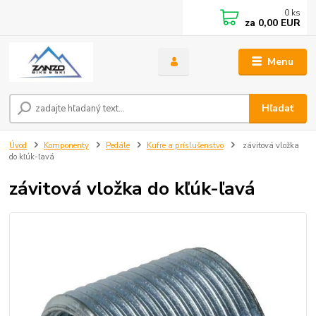
0
ks
za
0,00 EUR
Menu
Hľadať
Úvod
Komponenty
Pedále
Kufre a príslušenstvo
závitová vložka
do kľúk-ľavá
závitová vložka do kľúk-ľavá