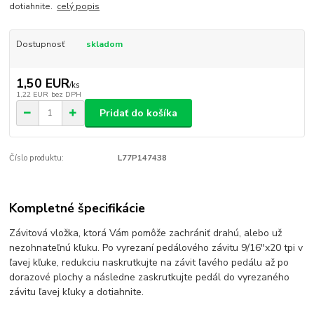
dotiahnite.
celý popis
Dostupnosť
skladom
1,50 EUR
/
ks
1,22 EUR
bez DPH
Pridať do košíka
Číslo produktu:
L77P147438
Kompletné špecifikácie
Závitová vložka, ktorá Vám pomôže zachrániť drahú, alebo už
nezohnateľnú kľuku. Po vyrezaní pedálového závitu 9/16"x20 tpi v
ľavej kľuke, redukciu naskrutkujte na závit ľavého pedálu až po
dorazové plochy a následne zaskrutkujte pedál do vyrezaného
závitu ľavej kľuky a dotiahnite.