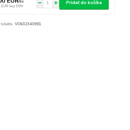
00 EUR
/
ks
Pridať do košíka
1 EUR
bez DPH
roduktu:
VO632343901