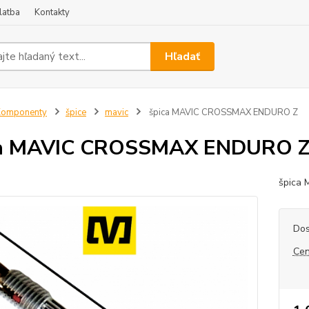
latba
Kontakty
Hľadať
Komponenty
špice
mavic
špica MAVIC CROSSMAX ENDURO Z
ca MAVIC CROSSMAX ENDURO 
špica
Dos
Cen