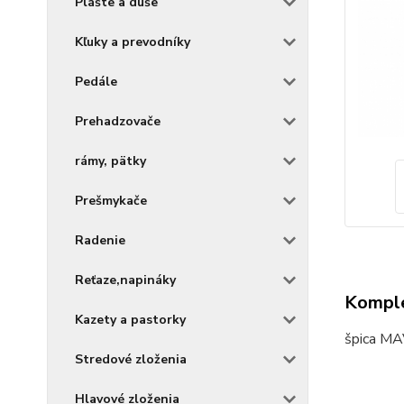
Plášte a duše
Kľuky a prevodníky
Pedále
Prehadzovače
rámy, pätky
Prešmykače
Radenie
Reťaze,napináky
Komple
Kazety a pastorky
špica M
Stredové zloženia
Hlavové zloženia