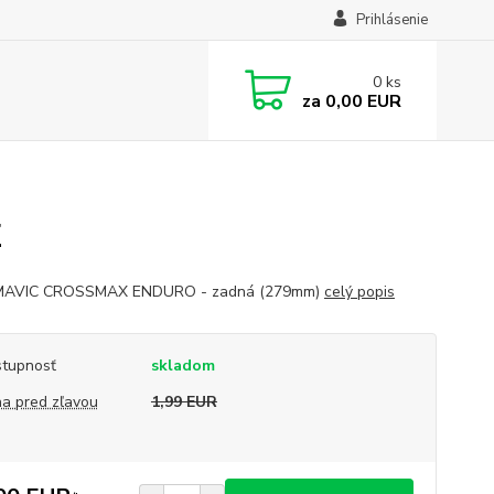
Prihlásenie
0
ks
za
0,00 EUR
Z
 MAVIC CROSSMAX ENDURO - zadná (279mm)
celý popis
tupnosť
skladom
a pred zľavou
1,99 EUR