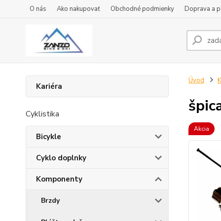
O nás
Ako nakupovať
Obchodné podmienky
Doprava a p
Úvod
Kariéra
špi
Cyklistika
Akcia
Bicykle
Cyklo doplnky
Komponenty
Brzdy