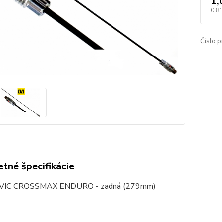
1,
0,8
Číslo p
tné špecifikácie
AVIC CROSSMAX ENDURO - zadná (279mm)