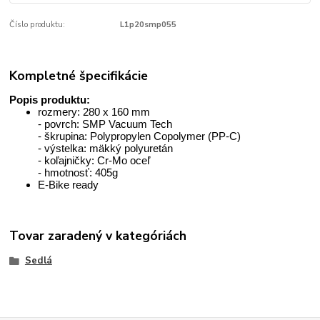
Číslo produktu:
L1p20smp055
Kompletné špecifikácie
Popis produktu:
rozmery: 280 x 160 mm
- povrch: SMP Vacuum Tech
- škrupina: Polypropylen Copolymer (PP-C)
- výstelka: mäkký polyuretán
- koľajničky: Cr-Mo oceľ
- hmotnosť: 405g
E-Bike ready
Tovar zaradený v kategóriách
Sedlá