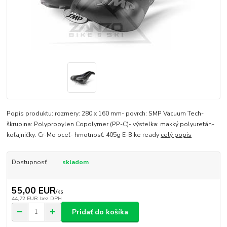
Popis produktu: rozmery: 280 x 160 mm- povrch: SMP Vacuum Tech-
škrupina: Polypropylen Copolymer (PP-C)- výstelka: mäkký polyuretán-
koľajničky: Cr-Mo oceľ- hmotnosť: 405g E-Bike ready
celý popis
Dostupnosť
skladom
55,00 EUR
/
ks
44,72 EUR
bez DPH
Pridať do košíka