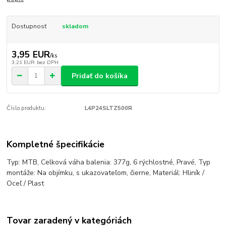
Dostupnosť
skladom
3,95 EUR
/
ks
3,21 EUR
bez DPH
Pridať do košíka
Číslo produktu:
L4P24SLTZ500R
Kompletné špecifikácie
Typ: MTB, Celková váha balenia: 377g, 6 rýchlostné, Pravé, Typ
montáže: Na objímku, s ukazovateľom, čierne, Materiál: Hliník /
Oceľ / Plast
Tovar zaradený v kategóriách