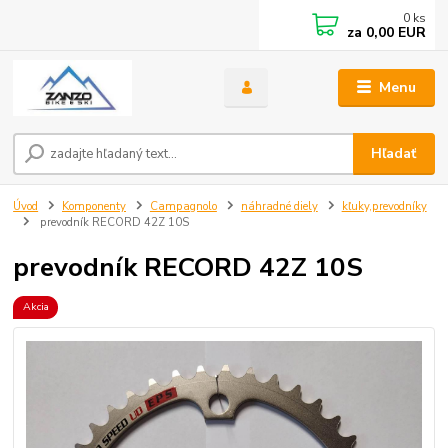
0
ks
za
0,00 EUR
Menu
Hľadať
Úvod
Komponenty
Campagnolo
náhradné diely
kľuky,prevodníky
prevodník RECORD 42Z 10S
prevodník RECORD 42Z 10S
Akcia