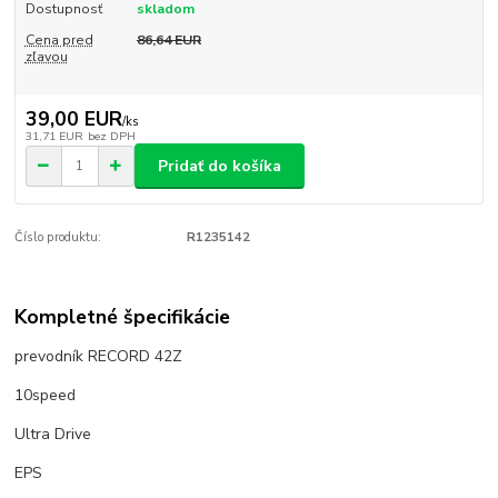
Dostupnosť
skladom
Cena pred
86,64 EUR
zľavou
39,00 EUR
/
ks
31,71 EUR
bez DPH
Pridať do košíka
Číslo produktu:
R1235142
Kompletné špecifikácie
prevodník RECORD 42Z
10speed
Ultra Drive
EPS