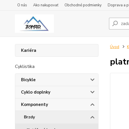
O nás
Ako nakupovať
Obchodné podmienky
Doprava a p
Úvod
Kariéra
plat
Cyklistika
Bicykle
Cyklo doplnky
Komponenty
Brzdy