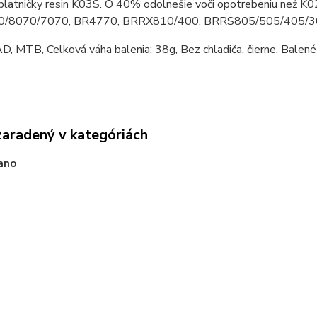
platničky resin K03S. O 40% odolnešie voči opotrebeniu než K
/8070/7070, BR4770, BRRX810/400, BRRS805/505/405/3
, MTB, Celková váha balenia: 38g, Bez chladiča, čierne, Balené 
zaradený v kategóriách
ano