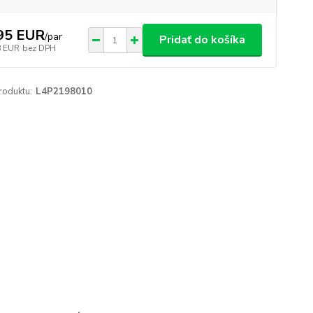
95 EUR
/
par
Pridať do košíka
8 EUR
bez DPH
roduktu:
L4P2198010