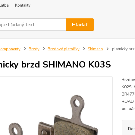
latba
Kontakty
Hľadať
Komponenty
Brzdy
Brzdové platničky
Shimano
platnicky b
nicky brzd SHIMANO K03S
Brzdov
K02S. 
BR4770
ROAD, 
po: pár
Dos