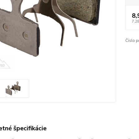
8,
7,2
Číslo p
tné špecifikácie