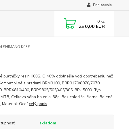
Prihlásenie
0
ks
za
0,00 EUR
rzd SHIMANO K03S
é platničky resin K03S. O 40% odolnešie voči opotrebeniu než
Kompatibilné s brzdami BRM9100, BRR9170/8070/7070,
, BRRX810/400, BRRS805/505/405/305, BRU5000. Typ:
MTB, Celková váha balenia: 38g, Bez chladiča, čierne, Balené
, Materiál: Oceľ
celý popis
tupnosť
skladom