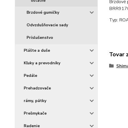
ostatné
Brzdové 
BRR9170
Brzdové gumičky
Typ: ROAD
Odvzdušňovacie sady
Príslušenstvo
Plášte a duše
Tovar 
Kľuky a prevodníky
Shim
Pedále
Prehadzovače
rámy, pätky
Prešmykače
Radenie