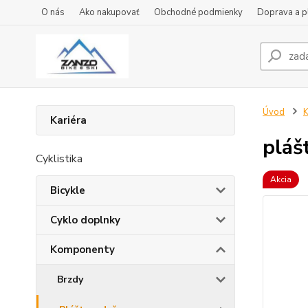
O nás
Ako nakupovať
Obchodné podmienky
Doprava a p
Úvod
Kariéra
pláš
Cyklistika
Akcia
Bicykle
Cyklo doplnky
Komponenty
Brzdy