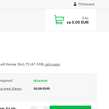
Prihlásenie
0
ks
za
0,00 EUR
ašť Kenda 26x1,75 (47-559)
celý popis
tupnosť
skladom
a pred zľavou
10,00 EUR