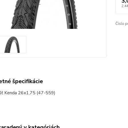
3,
2,4
Číslo p
tné špecifikácie
ť Kenda 26x1,75 (47-559)
zaradený v kategóriách