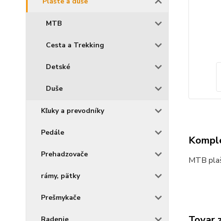
Plášte a duše
MTB
Cesta a Trekking
Detské
Duše
Kľuky a prevodníky
Pedále
Komple
Prehadzovače
MTB plaš
rámy, pätky
Prešmykače
Tovar 
Radenie