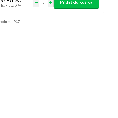
00 EUR
/
ks
Pridať do košíka
4 EUR
bez DPH
roduktu:
P17