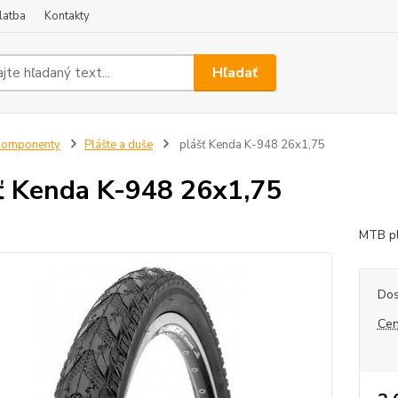
latba
Kontakty
Hľadať
Komponenty
Plášte a duše
plášť Kenda K-948 26x1,75
ť Kenda K-948 26x1,75
MTB pl
Dos
Cen