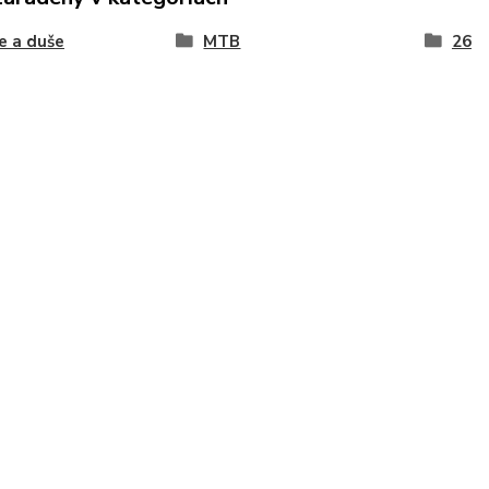
e a duše
MTB
26