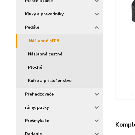
Plášte a duše
Kľuky a prevodníky
Pedále
Nášlapné MTB
Nášlapné cestné
Ploché
Kufre a príslušenstvo
Prehadzovače
rámy, pätky
Prešmykače
Komple
Radenie