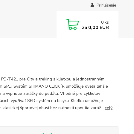
Prihlásenie
0
ks
za
0,00 EUR
 PD-T421 pre City a treking s klietkou a jednostranným
 SPD. Systém SHIMANO CLICK´R umožňuje oveľa ľahšie
e a vypnutie zarážky do pedálu. Vhodné pre cyklistov
júcich využívať SPD systém na bicykli. Klietka umožňuje
e klasickej športovej obuvi bez nutnosti upnutia zaráž...
celý