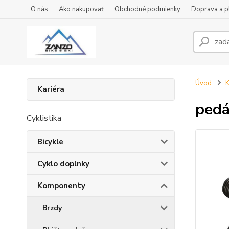
O nás
Ako nakupovať
Obchodné podmienky
Doprava a p
Úvod
Kariéra
ped
Cyklistika
Bicykle
Cyklo doplnky
Komponenty
Brzdy