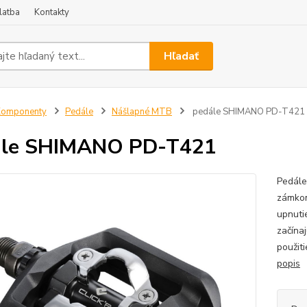
latba
Kontakty
Hľadať
Komponenty
Pedále
Nášlapné MTB
pedále SHIMANO PD-T421
ále SHIMANO PD-T421
Pedále
zámkom
upnuti
začína
použiti
popis