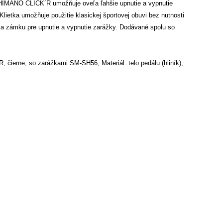
HIMANO CLICK´R umožňuje oveľa ľahšie upnutie a vypnutie
lietka umožňuje použitie klasickej športovej obuvi bez nutnosti
sila zámku pre upnutie a vypnutie zarážky. Dodávané spolu so
R, čierne, so zarážkami SM-SH56, Materiál: telo pedálu (hliník),