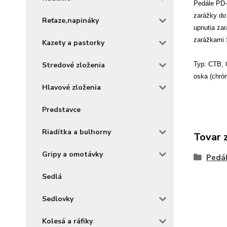
Pedále PD-
zarážky do 
Reťaze,napináky
upnutia zar
zarážkami 
Kazety a pastorky
Typ: CTB, C
Stredové zloženia
oska (chró
Hlavové zloženia
Predstavce
Riadítka a bulhorny
Tovar 
Gripy a omotávky
Pedá
Sedlá
Sedlovky
Kolesá a ráfiky