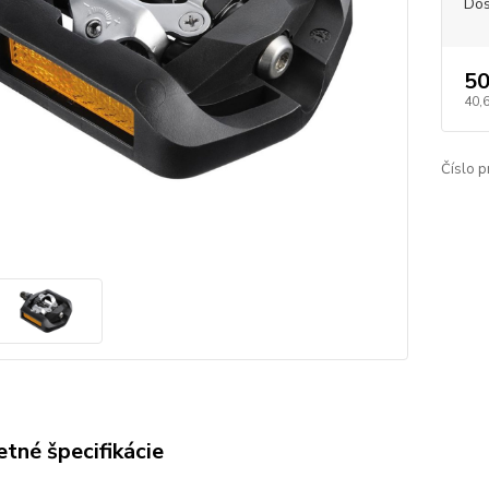
Dos
50
40,
Číslo p
tné špecifikácie