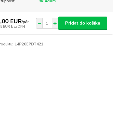
tupnosť
skladom
,00 EUR
/
pár
Pridať do košíka
65 EUR
bez DPH
roduktu:
L4P20EPDT421