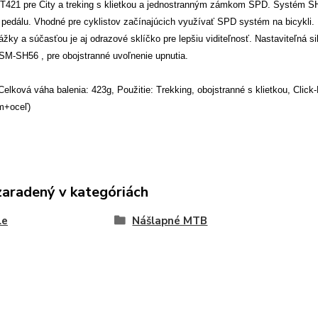
T421 pre City a treking s klietkou a jednostranným zámkom SPD. Systém S
pedálu. Vhodné pre cyklistov začínajúcich využívať SPD systém na bicykli. K
ážky a súčasťou je aj odrazové sklíčko pre lepšiu viditeľnosť. Nastaviteľná 
SM-SH56 , pre obojstranné uvoľnenie upnutia.
elková váha balenia: 423g, Použitie: Trekking, obojstranné s klietkou, Click-
m+oceľ)
zaradený v kategóriách
le
Nášlapné MTB