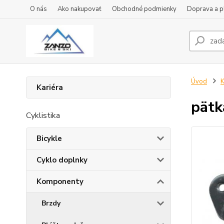
O nás
Ako nakupovať
Obchodné podmienky
Doprava a p
Úvod
Kariéra
pätk
Cyklistika
Bicykle
Cyklo doplnky
Komponenty
Brzdy