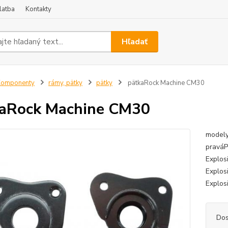
latba
Kontakty
Hľadať
Komponenty
rámy, pätky
pätky
pätkaRock Machine CM30
aRock Machine CM30
modely
praváP
Explos
Explos
Explos
Dos