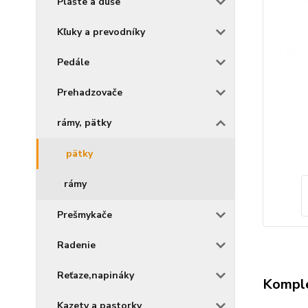
Plášte a duše
Kľuky a prevodníky
Pedále
Prehadzovače
rámy, pätky
pätky
rámy
Prešmykače
Radenie
Reťaze,napináky
Komple
Kazety a pastorky