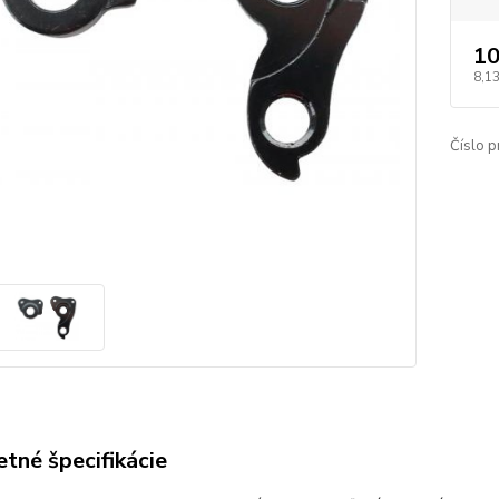
10
8,1
Číslo p
tné špecifikácie