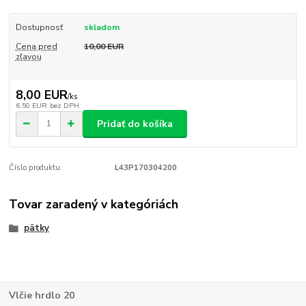
Dostupnosť
skladom
Cena pred
10,00 EUR
zľavou
8,00 EUR
/
ks
6,50 EUR
bez DPH
Pridať do košíka
Číslo produktu:
L43P170304200
Tovar zaradený v kategóriách
pätky
Vlčie hrdlo 20