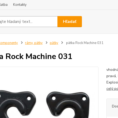
latba
Kontakty
Hľadať
Komponenty
rámy, pätky
pätky
pätka Rock Machine 031
a Rock Machine 031
vhodná
pravá,
Explos
celý p
Dos