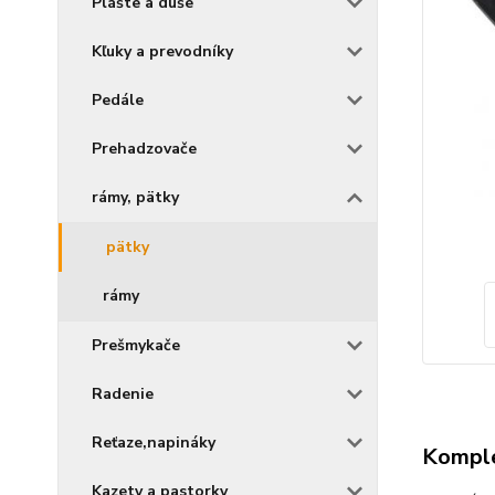
Plášte a duše
Kľuky a prevodníky
Pedále
Prehadzovače
rámy, pätky
pätky
rámy
Prešmykače
Radenie
Reťaze,napináky
Komple
Kazety a pastorky