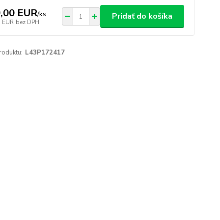
,00 EUR
/
ks
Pridať do košíka
3 EUR
bez DPH
roduktu:
L43P172417