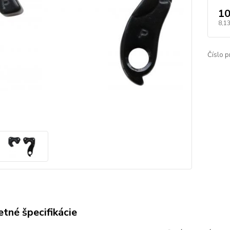
10
8,1
Číslo p
tné špecifikácie