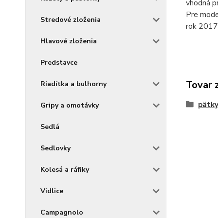
vhodná p
Pre mode
Stredové zloženia
rok 2017
Hlavové zloženia
Predstavce
Tovar 
Riadítka a bulhorny
pätk
Gripy a omotávky
Sedlá
Sedlovky
Kolesá a ráfiky
Vidlice
Campagnolo