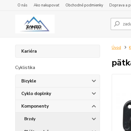
O nás
Ako nakupovať
Obchodné podmienky
Doprava a p
Úvod
Kariéra
pätk
Cyklistika
Bicykle
Cyklo doplnky
Komponenty
Brzdy