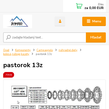
0
ks
za
0,00 EUR
Menu
Hľadať
Úvod
Komponenty
Campagnolo
náhradné diely
kolesá,náboje,kazety
pastorok 13z
pastorok 13z
Akcia