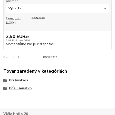
priemer
Cena pred
5,15 EUR
zľavou
2,50 EUR
/
ks
2,03 EUR
bez DPH
Momentálne nie je k dispozícii
Číslo produktu:
P5398911
Tovar zaradený v kategóriách
Prešmykače
Príslušenstvo
Vlčie hrdlo 20