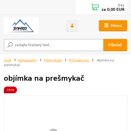
0
ks
za
0,00 EUR
Menu
Hľadať
Úvod
Komponenty
Prešmykače
Príslušenstvo
objímka na
prešmykač
objímka na prešmykač
Akcia