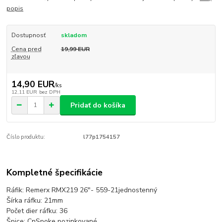
popis
Dostupnosť
skladom
Cena pred
19,99 EUR
zľavou
14,90 EUR
/
ks
12,11 EUR
bez DPH
Pridať do košíka
Číslo produktu:
l77p1754157
Kompletné špecifikácie
Ráfik: Remerx RMX219 26"- 559-21jednostenný
Šírka ráfku: 21mm
Počet dier ráfku: 36
Špice: CnSpoke pozinkované