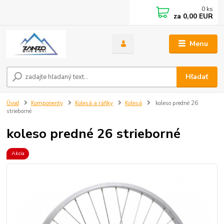
0
ks
za
0,00 EUR
Menu
Hľadať
Úvod
Komponenty
Kolesá a ráfiky
Kolesá
koleso predné 26
strieborné
koleso predné 26 strieborné
Akcia