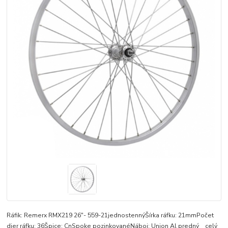
Ráfik: Remerx RMX219 26"- 559-21jednostennýŠírka ráfku: 21mmPočet
dier ráfku: 36Špice: CnSpoke pozinkovanéNáboj: Union Al predný
celý