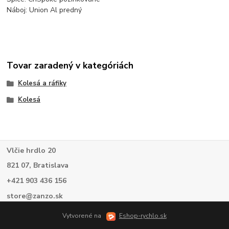
Náboj: Union Al predný
Tovar zaradený v kategóriách
Kolesá a ráfiky
Kolesá
Vlčie hrdlo 20
821 07, Bratislava
+421 903 436 156
store@zanzo.sk
Vytvorené na
Eshop-rychlo.sk