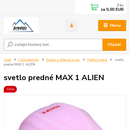
0
ks
za
0,00 EUR
Menu
Hľadať
Úvod
Cyklo doplnky
Svetlá a reflexné prvky
Predné svetlá
svetlo
predné MAX 1 ALIEN
svetlo predné MAX 1 ALIEN
Akcia