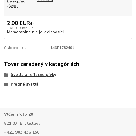
Cena pred
3,35 EUR
zľavou
2,00 EUR
/
ks
1,63 EUR
bez DPH
Momentálne nie je k dispozícii
Číslo produktu:
L43P1782401
Tovar zaradený v kategóriách
Svetlá a reflexné prvky
Predné svetlá
Vlčie hrdlo 20
821 07, Bratislava
+421 903 436 156