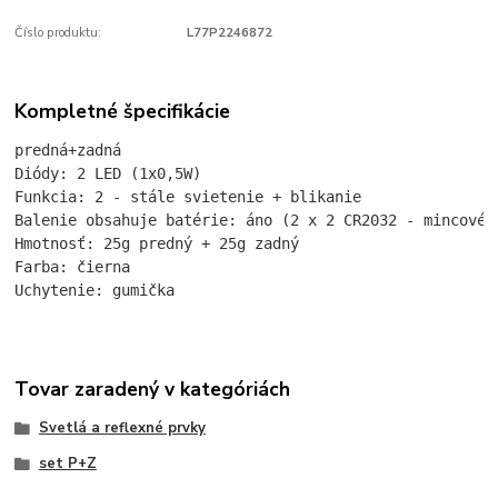
Číslo produktu:
L77P2246872
Kompletné špecifikácie
predná+zadná

Diódy: 2 LED (1x0,5W)

Funkcia: 2 - stále svietenie + blikanie

Balenie obsahuje batérie: áno (2 x 2 CR2032 - mincové b
Hmotnosť: 25g predný + 25g zadný

Farba: čierna

Uchytenie: gumička
Tovar zaradený v kategóriách
Svetlá a reflexné prvky
set P+Z